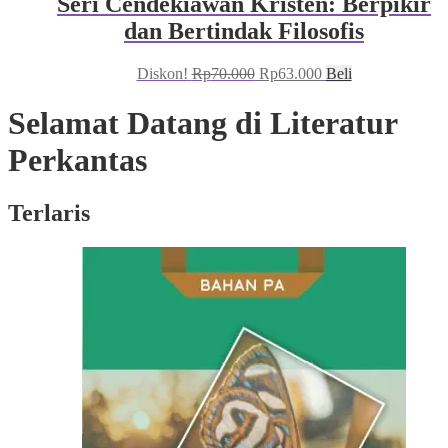
Seri Cendekiawan Kristen: Berpikir
dan Bertindak Filosofis
Harga
Harga
Diskon!
Rp
70.000
Rp
63.000
Beli
aslinya
saat
adalah:
ini
Selamat Datang di Literatur
Rp70.000.
adalah:
Rp63.000.
Perkantas
Terlaris