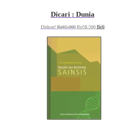
Dicari : Dunia
Harga
Harga
Diskon!
Rp
65.000
Rp
58.500
Beli
aslinya
saat
adalah:
ini
Rp65.000.
adalah:
Rp58.500.