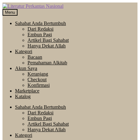
Skip
Langsung
to
ke
Menu
navigation
isi
Sahabat Anda Bertumbuh
Dari Redaksi
Embun Pagi
Artikel Bagi Sahabat
Hanya Dekat Allah
Kategori
Bacaan
Pemahaman Alkitab
Akun Saya
Keranjang
Checkout
Konfirmasi
Marketplace
Katalog
Sahabat Anda Bertumbuh
Dari Redaksi
Embun Pagi
Artikel Bagi Sahabat
Hanya Dekat Allah
Kategori