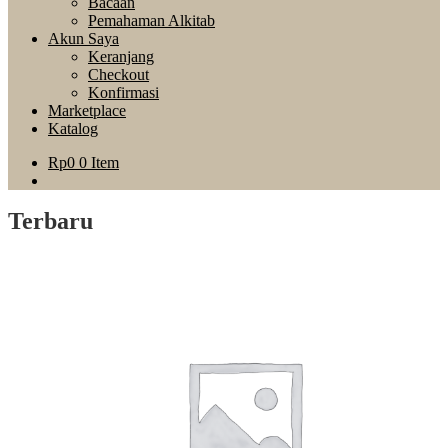
Bacaan
Pemahaman Alkitab
Akun Saya
Keranjang
Checkout
Konfirmasi
Marketplace
Katalog
Rp
0
0 Item
Terbaru