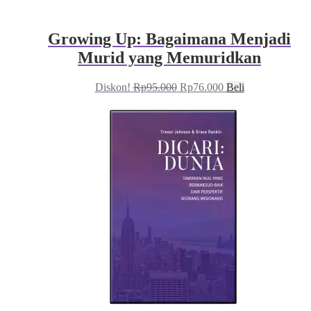
Growing Up: Bagaimana Menjadi
Murid yang Memuridkan
Harga
Harga
Diskon!
Rp
95.000
Rp
76.000
Beli
aslinya
saat
adalah:
ini
Rp95.000.
adalah:
Rp76.000.