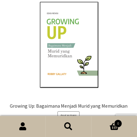
Growing Up: Bagaimana Menjadi Murid yang Memuridkan
DISKON!
0
Harga
Harga
Rp
95.000
Rp
76.000
Cari
Pencarian
aslinya
saat