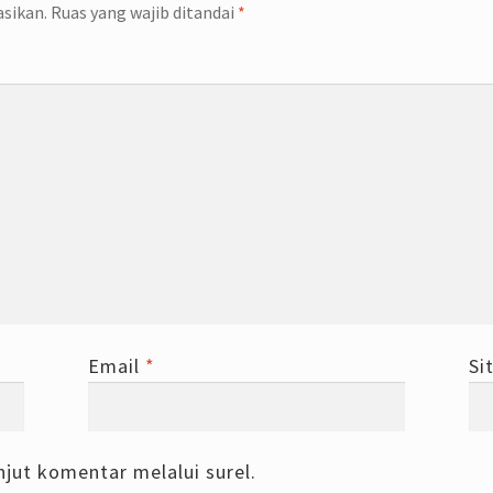
asikan.
Ruas yang wajib ditandai
*
Email
*
Si
njut komentar melalui surel.