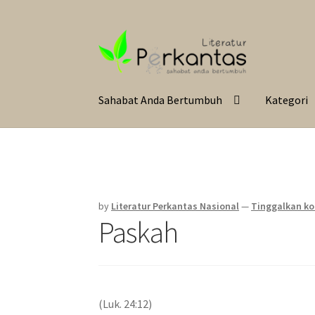
Skip
Langsung
to
ke
navigation
isi
Sahabat Anda Bertumbuh
Kategori
by
Literatur Perkantas Nasional
—
Tinggalkan k
Paskah
(Luk. 24:12)