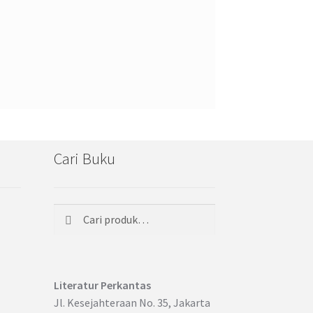
Cari Buku
Cari
Pencarian
untuk:
Literatur Perkantas
Jl. Kesejahteraan No. 35, Jakarta