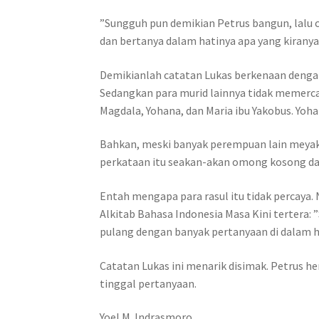
”Sungguh pun demikian Petrus bangun, lalu ce
dan bertanya dalam hatinya apa yang kiranya 
Demikianlah catatan Lukas berkenaan dengan
Sedangkan para murid lainnya tidak memerca
Magdala, Yohana, dan Maria ibu Yakobus. Yohan
Bahkan, meski banyak perempuan lain meyakin
perkataan itu seakan-akan omong kosong da
Entah mengapa para rasul itu tidak percaya.
Alkitab Bahasa Indonesia Masa Kini tertera: 
pulang dengan banyak pertanyaan di dalam ha
Catatan Lukas ini menarik disimak. Petrus h
tinggal pertanyaan.
Yoel M. Indrasmoro