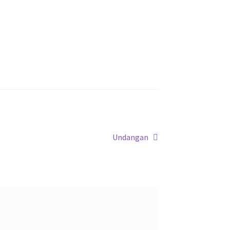
Next
Undangan
post: