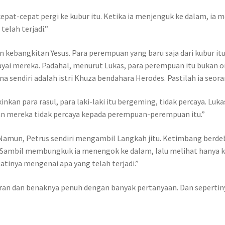
pat-cepat pergi ke kubur itu. Ketika ia menjenguk ke dalam, ia mel
telah terjadi.”
 kebangkitan Yesus. Para perempuan yang baru saja dari kubur it
yai mereka. Padahal, menurut Lukas, para perempuan itu bukan o
a sendiri adalah istri Khuza bendahara Herodes. Pastilah ia seoran
kan para rasul, para laki-laki itu bergeming, tidak percaya. Luk
n mereka tidak percaya kepada perempuan-perempuan itu.”
 Namun, Petrus sendiri mengambil Langkah jitu. Ketimbang berdeb
”Sambil membungkuk ia menengok ke dalam, lalu melihat hanya kain
tinya mengenai apa yang telah terjadi.”
eran dan benaknya penuh dengan banyak pertanyaan. Dan sepertin