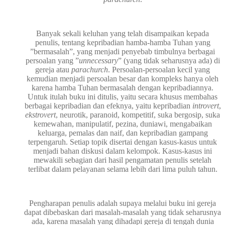
Banyak sekali keluhan yang telah disampaikan kepada
penulis, tentang kepribadian hamba-hamba Tuhan yang
”bermasalah”, yang menjadi penyebab timbulnya berbagai
persoalan yang ”
unnecessary
” (yang tidak seharusnya ada) di
gereja atau
parachurch
. Persoalan-persoalan kecil yang
kemudian menjadi persoalan besar dan kompleks hanya oleh
karena hamba Tuhan bermasalah dengan kepribadiannya.
Untuk itulah buku ini ditulis, yaitu secara khusus membahas
berbagai kepribadian dan efeknya, yaitu kepribadian
introvert
,
ekstrovert
, neurotik, paranoid, kompetitif, suka bergosip, suka
kemewahan, manipulatif, pezina, duniawi, mengabaikan
keluarga, pemalas dan naif, dan kepribadian gampang
terpengaruh. Setiap topik disertai dengan kasus-kasus untuk
menjadi bahan diskusi dalam kelompok. Kasus-kasus ini
mewakili sebagian dari hasil pengamatan penulis setelah
terlibat dalam pelayanan selama lebih dari lima puluh tahun.
Pengharapan penulis adalah supaya melalui buku ini gereja
dapat dibebaskan dari masalah-masalah yang tidak seharusnya
ada, karena masalah yang dihadapi gereja di tengah dunia