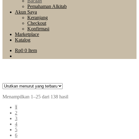
Bacaan
Pemahaman Alkitab
Akun Saya
Keranjang
Checkout
Konfirmasi
Marketplace
Katalog
Rp
0
0 Item
Menampilkan 1–25 dari 138 hasil
1
2
3
4
5
6