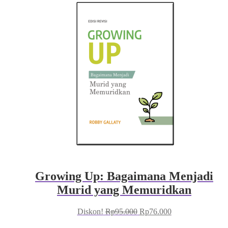
Growing Up: Bagaimana Menjadi
Murid yang Memuridkan
Harga
Harga
Diskon!
Rp
95.000
Rp
76.000
aslinya
saat