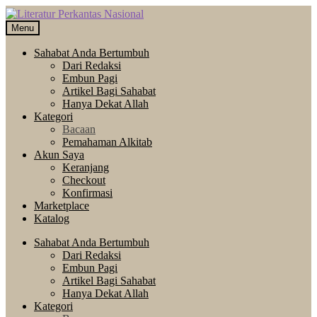
Skip
Langsung
to
ke
Menu
navigation
isi
Sahabat Anda Bertumbuh
Dari Redaksi
Embun Pagi
Artikel Bagi Sahabat
Hanya Dekat Allah
Kategori
Bacaan
Pemahaman Alkitab
Akun Saya
Keranjang
Checkout
Konfirmasi
Marketplace
Katalog
Sahabat Anda Bertumbuh
Dari Redaksi
Embun Pagi
Artikel Bagi Sahabat
Hanya Dekat Allah
Kategori