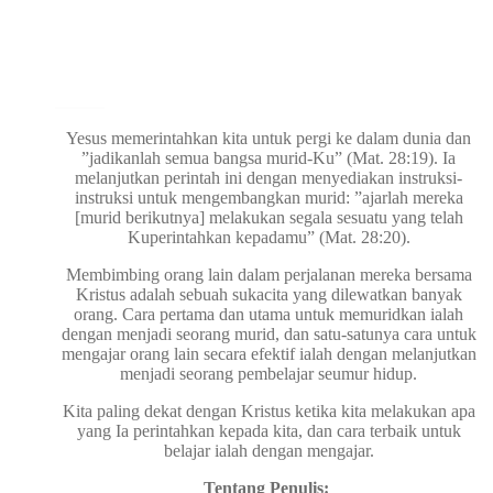
adalah:
ini
Rp95.000.
adalah:
Rp76.000.
Yesus memerintahkan kita untuk pergi ke dalam dunia dan
”jadikanlah semua bangsa murid-Ku” (Mat. 28:19). Ia
melanjutkan perintah ini dengan menyediakan instruksi-
instruksi untuk mengembangkan murid: ”ajarlah mereka
[murid berikutnya] melakukan segala sesuatu yang telah
Kuperintahkan kepadamu” (Mat. 28:20).
Membimbing orang lain dalam perjalanan mereka bersama
Kristus adalah sebuah sukacita yang dilewatkan banyak
orang. Cara pertama dan utama untuk memuridkan ialah
dengan menjadi seorang murid, dan satu-satunya cara untuk
mengajar orang lain secara efektif ialah dengan melanjutkan
menjadi seorang pembelajar seumur hidup.
Kita paling dekat dengan Kristus ketika kita melakukan apa
yang Ia perintahkan kepada kita, dan cara terbaik untuk
belajar ialah dengan mengajar.
Tentang Penulis: