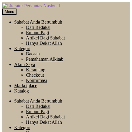
Skip
Langsung
to
ke
Menu
navigation
isi
Sahabat Anda Bertumbuh
Dari Redaksi
Embun Pagi
Artikel Bagi Sahabat
Hanya Dekat Allah
Kategori
Bacaan
Pemahaman Alkitab
Akun Saya
Keranjang
Checkout
Konfirmasi
Marketplace
Katalog
Sahabat Anda Bertumbuh
Dari Redaksi
Embun Pagi
Artikel Bagi Sahabat
Hanya Dekat Allah
Kategori