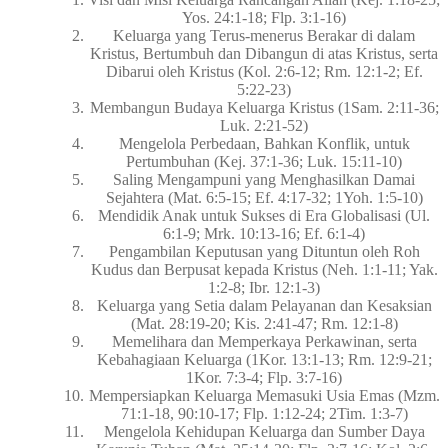
Yos. 24:1-18; Flp. 3:1-16)
Keluarga yang Terus-menerus Berakar di dalam
Kristus, Bertumbuh dan Dibangun di atas Kristus, serta
Dibarui oleh Kristus (Kol. 2:6-12; Rm. 12:1-2; Ef.
5:22-23)
Membangun Budaya Keluarga Kristus (1Sam. 2:11-36;
Luk. 2:21-52)
Mengelola Perbedaan, Bahkan Konflik, untuk
Pertumbuhan (Kej. 37:1-36; Luk. 15:11-10)
Saling Mengampuni yang Menghasilkan Damai
Sejahtera (Mat. 6:5-15; Ef. 4:17-32; 1Yoh. 1:5-10)
Mendidik Anak untuk Sukses di Era Globalisasi (Ul.
6:1-9; Mrk. 10:13-16; Ef. 6:1-4)
Pengambilan Keputusan yang Dituntun oleh Roh
Kudus dan Berpusat kepada Kristus (Neh. 1:1-11; Yak.
1:2-8; Ibr. 12:1-3)
Keluarga yang Setia dalam Pelayanan dan Kesaksian
(Mat. 28:19-20; Kis. 2:41-47; Rm. 12:1-8)
Memelihara dan Memperkaya Perkawinan, serta
Kebahagiaan Keluarga (1Kor. 13:1-13; Rm. 12:9-21;
1Kor. 7:3-4; Flp. 3:7-16)
Mempersiapkan Keluarga Memasuki Usia Emas (Mzm.
71:1-18, 90:10-17; Flp. 1:12-24; 2Tim. 1:3-7)
Mengelola Kehidupan Keluarga dan Sumber Daya