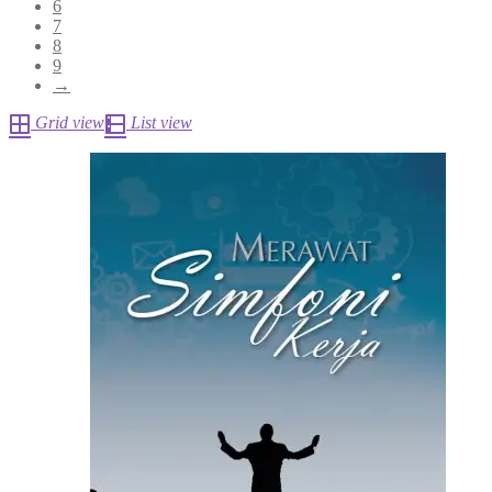
6
7
8
9
→
Grid view
List view