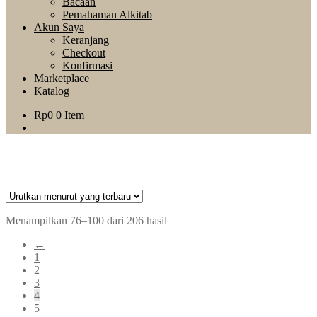
Bacaan
Pemahaman Alkitab
Akun Saya
Keranjang
Checkout
Konfirmasi
Marketplace
Katalog
Rp
0
0 Item
Menampilkan 76–100 dari 206 hasil
←
1
2
3
4
5