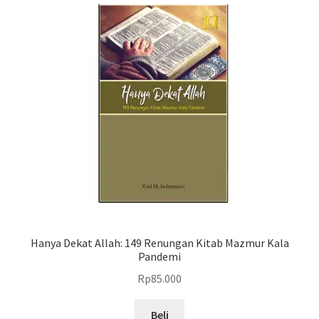
Rp76.500.
Hanya Dekat Allah: 149 Renungan Kitab Mazmur Kala
Pandemi
Rp
85.000
Beli