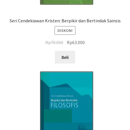
Seri Cendekiawan Kristen: Berpikir dan Bertindak Sainsis
DISKON!
Harga
Harga
Rp
70.000
Rp
63.000
aslinya
saat
adalah:
ini
Beli
Rp70.000.
adalah:
Rp63.000.