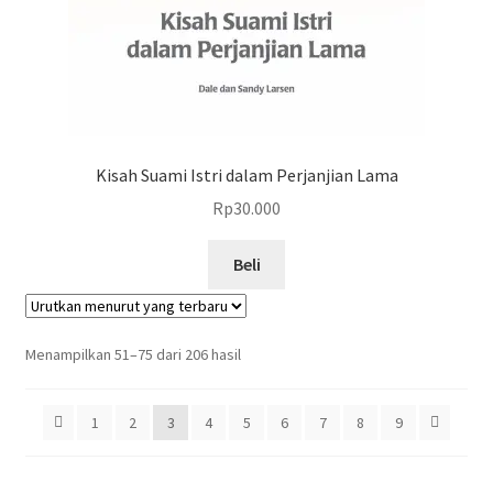
Kisah Suami Istri dalam Perjanjian Lama
Rp
30.000
Beli
Menampilkan 51–75 dari 206 hasil
1
2
3
4
5
6
7
8
9