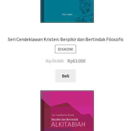
Seri Cendekiawan Kristen: Berpikir dan Bertindak Filosofis
DISKON!
Harga
Harga
Rp
70.000
Rp
63.000
aslinya
saat
adalah:
ini
Beli
Rp70.000.
adalah:
Rp63.000.