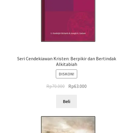
Seri Cendekiawan Kristen: Berpikir dan Bertindak
Alkitabiah
DISKON!
Harga
Harga
Rp
70.000
Rp
63.000
aslinya
saat
adalah:
ini
Beli
Rp70.000.
adalah:
Rp63.000.