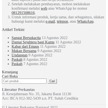
Setelah melakukan pembayaran, mohon melakukan
konfirmasi melalui
web
atau WhatsApp ke nomor
081291508616
.
Untuk informasi produk, kerja sama, dan sebagainya, silakan
hubungi kami melalui
e-mail
,
telepon
, atau
WhatsApp
.
Artikel Terkini
Sangat Bersukacita
13 Agustus 2022
Damai Sejahtera bagi Kamu
11 Agustus 2022
Kabar dari Emaus
11 Agustus 2022
Makan Bersama
9 Agustus 2022
Undangan
9 Agustus 2022
Paskah
8 Agustus 2022
Paskah
7 Agustus 2022
Keranjang
Cari Buku
Pencarian
Cari
untuk:
Literatur Perkantas
Jl. Kesejahteraan No. 35, Jakarta Barat 11130
Acc: BCA 012-302-5439 a.n. PT. Suluh Cendikia
© Literatur Perkantas Nasional 2022