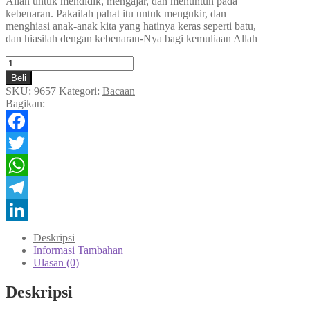
Allah untuk mendidik, mengajar, dan menuntun pada
kebenaran. Pakailah pahat itu untuk mengukir, dan
menghiasi anak-anak kita yang hatinya keras seperti batu,
dan hiasilah dengan kebenaran-Nya bagi kemuliaan Allah
Kuantitas
Mengukir
Beli
Hati
SKU:
9657
Kategori:
Bacaan
Batu
Bagikan:
Facebook
Twitter
WhatsApp
Telegram
LinkedIn
Deskripsi
Informasi Tambahan
Ulasan (0)
Deskripsi