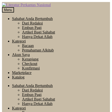
Skip
Langsung
to
ke
Menu
navigation
isi
Sahabat Anda Bertumbuh
Dari Redaksi
Embun Pagi
Artikel Bagi Sahabat
Hanya Dekat Allah
Kategori
Bacaan
Pemahaman Alkitab
Akun Saya
Keranjang
Checkout
Konfirmasi
Marketplace
Katalog
Sahabat Anda Bertumbuh
Dari Redaksi
Embun Pagi
Artikel Bagi Sahabat
Hanya Dekat Allah
Kategori