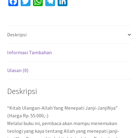
Fa
T
W
Te
Li
ce
wi
h
le
n
b
tt
at
gr
ke
o
er
sA
a
dI
Deskripsi
o
p
m
n
k
p
Informasi Tambahan
Ulasan (0)
Deskripsi
“Kitab Ulangan-Allah Yang Menepati Janji-JanjiNya”
(Harga Rp. 55.000,-)
Melalui buku ini, pembaca akan mampu menemukan
teologi yang kaya tentang Allah yang menepati janji-