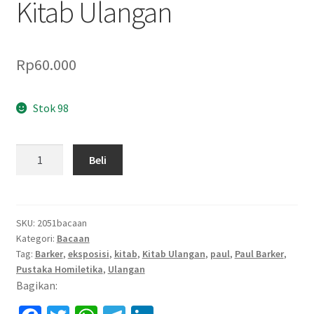
Kitab Ulangan
Rp
60.000
Stok 98
Kuantitas
Beli
Kitab
Ulangan
SKU:
2051bacaan
Kategori:
Bacaan
Tag:
Barker
,
eksposisi
,
kitab
,
Kitab Ulangan
,
paul
,
Paul Barker
,
Pustaka Homiletika
,
Ulangan
Bagikan: