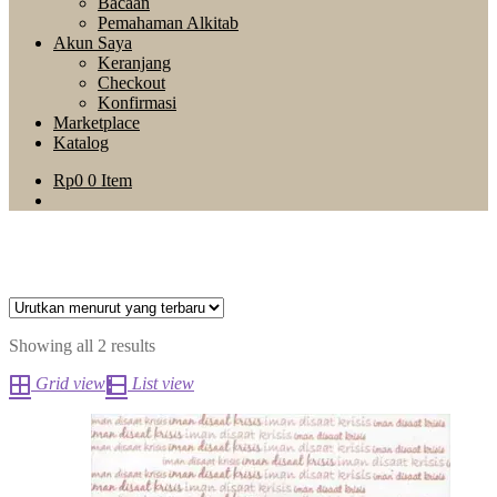
Bacaan
Pemahaman Alkitab
Akun Saya
Keranjang
Checkout
Konfirmasi
Marketplace
Katalog
Rp
0
0 Item
Showing all 2 results
Grid view
List view