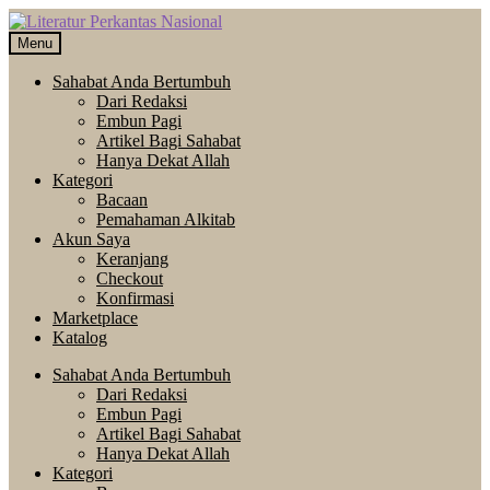
Skip
Langsung
to
ke
Menu
navigation
isi
Sahabat Anda Bertumbuh
Dari Redaksi
Embun Pagi
Artikel Bagi Sahabat
Hanya Dekat Allah
Kategori
Bacaan
Pemahaman Alkitab
Akun Saya
Keranjang
Checkout
Konfirmasi
Marketplace
Katalog
Sahabat Anda Bertumbuh
Dari Redaksi
Embun Pagi
Artikel Bagi Sahabat
Hanya Dekat Allah
Kategori