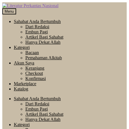
Skip
Langsung
to
ke
Menu
navigation
isi
Sahabat Anda Bertumbuh
Dari Redaksi
Embun Pagi
Artikel Bagi Sahabat
Hanya Dekat Allah
Kategori
Bacaan
Pemahaman Alkitab
Akun Saya
Keranjang
Checkout
Konfirmasi
Marketplace
Katalog
Sahabat Anda Bertumbuh
Dari Redaksi
Embun Pagi
Artikel Bagi Sahabat
Hanya Dekat Allah
Kategori