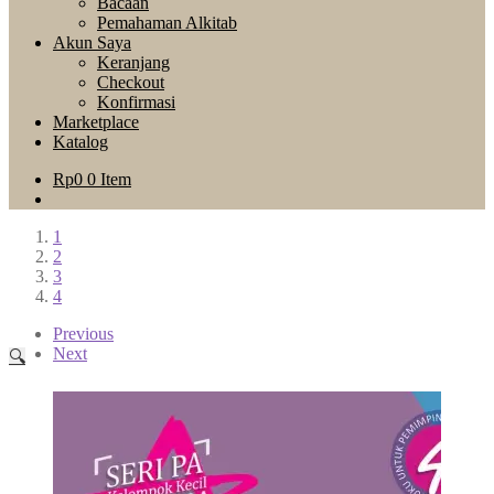
Bacaan
Pemahaman Alkitab
Akun Saya
Keranjang
Checkout
Konfirmasi
Marketplace
Katalog
Rp
0
0 Item
1
2
3
4
Previous
Next
🔍