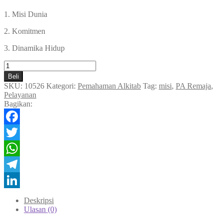
1. Misi Dunia
2. Komitmen
3. Dinamika Hidup
Kuantitas
Pelayanan
Beli
&
SKU:
10526
Kategori:
Pemahaman Alkitab
Tag:
misi
,
PA Remaja
,
Misi
Pelayanan
(Buku
Bagikan:
untuk
pemimpin)
Facebook
Twitter
WhatsApp
Telegram
LinkedIn
Deskripsi
Ulasan (0)