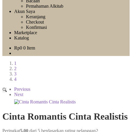
Bacaan
Pemahaman Alkitab
Akun Saya
Keranjang
Checkout
Konfirmasi
Marketplace
Katalog
Rp
0
0 Item
1
2
3
4
Previous
🔍
Next
Cinta Romantis Cinta Realistis
Peringkat
5.00
dari 5 berdasarkan rating pelanggan
2