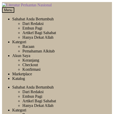
Skip
Langsung
to
ke
Menu
navigation
isi
Sahabat Anda Bertumbuh
Dari Redaksi
Embun Pagi
Artikel Bagi Sahabat
Hanya Dekat Allah
Kategori
Bacaan
Pemahaman Alkitab
Akun Saya
Keranjang
Checkout
Konfirmasi
Marketplace
Katalog
Sahabat Anda Bertumbuh
Dari Redaksi
Embun Pagi
Artikel Bagi Sahabat
Hanya Dekat Allah
Kategori