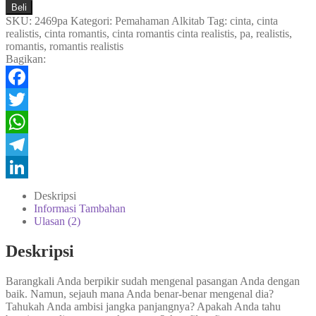
Cinta
Beli
Romantis
SKU:
2469pa
Kategori:
Pemahaman Alkitab
Tag:
cinta
,
cinta
realistis
,
cinta romantis
,
cinta romantis cinta realistis
,
pa
,
realistis
,
Cinta
romantis
,
romantis realistis
Realistis
Bagikan:
Facebook
Twitter
WhatsApp
Telegram
LinkedIn
Deskripsi
Informasi Tambahan
Ulasan (2)
Deskripsi
Barangkali Anda berpikir sudah mengenal pasangan Anda dengan
baik. Namun, sejauh mana Anda benar-benar mengenal dia?
Tahukah Anda ambisi jangka panjangnya? Apakah Anda tahu