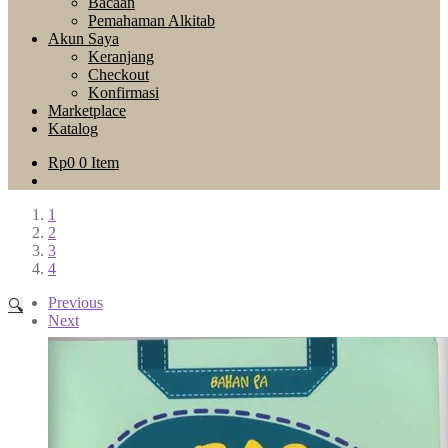
Bacaan
Pemahaman Alkitab
Akun Saya
Keranjang
Checkout
Konfirmasi
Marketplace
Katalog
Rp
0
0 Item
1
2
3
4
Previous
🔍
Next