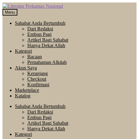
Skip
Langsung
to
ke
Menu
navigation
isi
Sahabat Anda Bertumbuh
Dari Redaksi
Embun Pagi
Artikel Bagi Sahabat
Hanya Dekat Allah
Kategori
Bacaan
Pemahaman Alkitab
Akun Saya
Keranjang
Checkout
Konfirmasi
Marketplace
Katalog
Sahabat Anda Bertumbuh
Dari Redaksi
Embun Pagi
Artikel Bagi Sahabat
Hanya Dekat Allah
Kategori