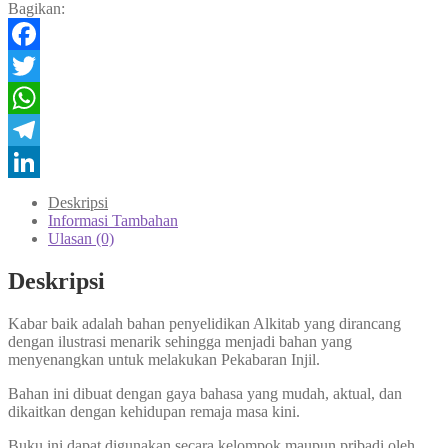
Masa
Bagikan:
Kini
Facebook
Twitter
WhatsApp
Telegram
LinkedIn
Deskripsi
Informasi Tambahan
Ulasan (0)
Deskripsi
Kabar baik adalah bahan penyelidikan Alkitab yang dirancang
dengan ilustrasi menarik sehingga menjadi bahan yang
menyenangkan untuk melakukan Pekabaran Injil.
Bahan ini dibuat dengan gaya bahasa yang mudah, aktual, dan
dikaitkan dengan kehidupan remaja masa kini.
Buku ini dapat digunakan secara kelompok maupun pribadi oleh