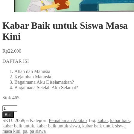
Kabar Baik untuk Siswa Masa
Kini
Rp
22.000
DAFTAR ISI
Allah dan Manusia
Kejatuhan Manusia
Bagaimana Aku Diselamatkan?
Bagaimana Setelah Aku Selamat?
Stok 465
Kuantitas
Kabar
Beli
Baik
SKU:
2068pa
Kategori:
Pemahaman Alkitab
Tag:
kabar
,
kabar baik
,
untuk
kabar baik untuk
,
kabar baik untuk siswa
,
kabar baik untuk siswa
Siswa
masa kini
,
pa
,
pa siswa