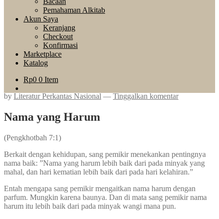
Bacaan
Pemahaman Alkitab
Akun Saya
Keranjang
Checkout
Konfirmasi
Marketplace
Katalog
Rp
0
0 Item
by
Literatur Perkantas Nasional
—
Tinggalkan komentar
Nama yang Harum
(Pengkhotbah 7:1)
Berkait dengan kehidupan, sang pemikir menekankan pentingnya
nama baik: ”Nama yang harum lebih baik dari pada minyak yang
mahal, dan hari kematian lebih baik dari pada hari kelahiran.”
Entah mengapa sang pemikir mengaitkan nama harum dengan
parfum. Mungkin karena baunya. Dan di mata sang pemikir nama
harum itu lebih baik dari pada minyak wangi mana pun.