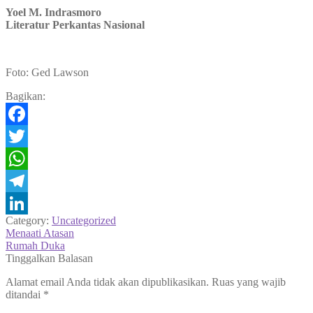
Yoel M. Indrasmoro
Literatur Perkantas Nasional
Foto: Ged Lawson
Bagikan:
Facebook
Twitter
WhatsApp
Telegram
Category:
Uncategorized
LinkedIn
Navigasi
Previous
Menaati Atasan
post:
Next
Rumah Duka
pos
post:
Tinggalkan Balasan
Alamat email Anda tidak akan dipublikasikan.
Ruas yang wajib
ditandai
*