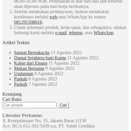
08.00-16.00 WIB. Pemesanan di luar hari dan jam tersebut
akan diproses pada hari kerja berikutnya.
Setelah melakukan pembayaran, mohon melakukan
konfirmasi melalui
web
atau WhatsApp ke nomor
081291508616
.
Untuk informasi produk, kerja sama, dan sebagainya, silakan
hubungi kami melalui
e-mail
,
telepon
, atau
WhatsApp
.
Artikel Terkini
Sangat Bersukacita
13 Agustus 2022
Damai Sejahtera bagi Kamu
11 Agustus 2022
Kabar dari Emaus
11 Agustus 2022
Makan Bersama
9 Agustus 2022
Undangan
9 Agustus 2022
Paskah
8 Agustus 2022
Paskah
7 Agustus 2022
Keranjang
Cari Buku
Pencarian
Cari
untuk:
Literatur Perkantas
Jl. Kesejahteraan No. 35, Jakarta Barat 11130
Acc: BCA 012-302-5439 a.n. PT. Suluh Cendikia