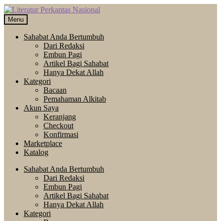
Skip
Langsung
to
ke
Menu
navigation
isi
Sahabat Anda Bertumbuh
Dari Redaksi
Embun Pagi
Artikel Bagi Sahabat
Hanya Dekat Allah
Kategori
Bacaan
Pemahaman Alkitab
Akun Saya
Keranjang
Checkout
Konfirmasi
Marketplace
Katalog
Sahabat Anda Bertumbuh
Dari Redaksi
Embun Pagi
Artikel Bagi Sahabat
Hanya Dekat Allah
Kategori