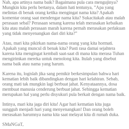
Nah, apa artinya nama baik? Bagaimana pula cara mengujinya?
Mungkin kita perlu bertanya, dalam hati tentunya, ”Apa yang
melintas di benak orang ketika mengingat nama kita? Apakah
komentar orang saat mendengar nama kita? Sukacitakah atau malah
perasaan sebal? Perasaan senang karena telah merasakan kebaikan
kita atau malah perasaan marah karena pernah merasakan perlakuan
yang tidak menyenangkan dari diri kita?”
Atau, mari kita pikirkan nama-nama orang yang kita hormati.
Apakah yang muncul di benak kita? Pasti rasa damai sejahtera
karena kita mengingat kembali saat-saat di mana kita merasa Tuhan
mengirimkan mereka untuk menolong kita. Itulah yang disebut
nama baik atau nama yang harum.
Karena itu, logislah jika sang pemikir berkesimpulan bahwa hari
kematian lebih baik dibandingkan dengan hari kelahiran. Sebab,
orang mati tak mungkin lagi berbuat jahat. Kenyataannya, dosa
membuat manusia cenderung berbuat jahat. Sehingga kematian
merupakan hal yang perlu disyukuri pula berkait dengan nama baik.
Intinya, mari kita jaga diri kita! Agar hari kematian kita juga
sungguh menjadi hari yang menyenangkan! Dan orang boleh
merasakan harumnya nama kita saat melayat kita di rumah duka.
SMaNGaT,