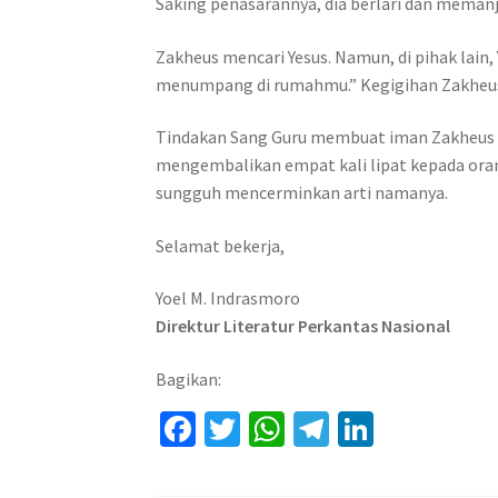
Saking penasarannya, dia berlari dan meman
Zakheus mencari Yesus. Namun, di pihak lain
menumpang di rumahmu.” Kegigihan Zakheus
Tindakan Sang Guru membuat iman Zakheus b
mengembalikan empat kali lipat kepada orang
sungguh mencerminkan arti namanya.
Selamat bekerja,
Yoel M. Indrasmoro
Direktur Literatur Perkantas Nasional
Bagikan:
Fa
T
W
Te
Li
ce
wi
h
le
n