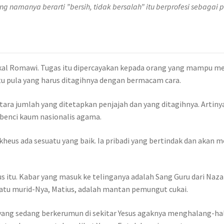
ang namanya berarti ”bersih, tidak bersalah” itu berprofesi sebagai
kal Romawi. Tugas itu dipercayakan kepada orang yang mampu m
tu pula yang harus ditagihnya dengan bermacam cara.
ara jumlah yang ditetapkan penjajah dan yang ditagihnya. Artinya,
dibenci kaum nasionalis agama.
heus ada sesuatu yang baik. Ia pribadi yang bertindak dan akan 
us itu. Kabar yang masuk ke telinganya adalah Sang Guru dari Naz
atu murid-Nya, Matius, adalah mantan pemungut cukai.
ang sedang berkerumun di sekitar Yesus agaknya menghalang-hal