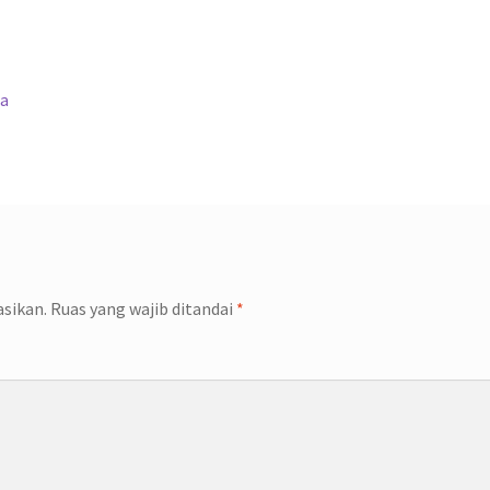
ia
asikan.
Ruas yang wajib ditandai
*