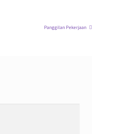
Next
Panggilan Pekerjaan
post: