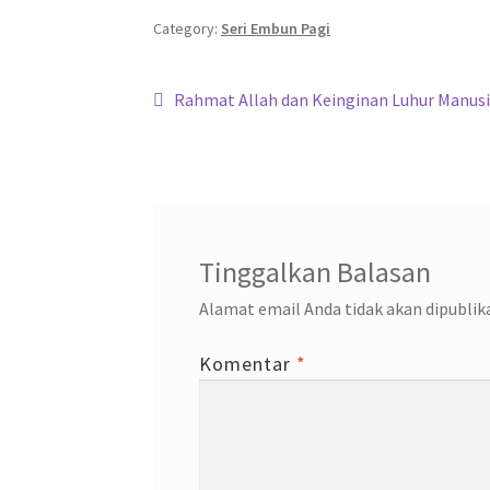
b
tt
at
gr
ke
o
er
sA
a
dI
Category:
Seri Embun Pagi
o
p
m
n
Navigasi
k
p
Previous
Rahmat Allah dan Keinginan Luhur Manus
post:
pos
Tinggalkan Balasan
Alamat email Anda tidak akan dipublik
Komentar
*