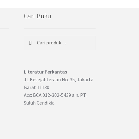
Cari Buku
Cari
Pencarian
untuk:
Literatur Perkantas
Jl. Kesejahteraan No. 35, Jakarta
Barat 11130
Acc: BCA 012-302-5439 a.n. PT.
Suluh Cendikia