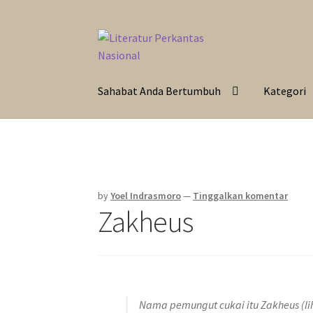
Skip
Langsung
to
ke
navigation
isi
Sahabat Anda Bertumbuh
Kategori
by
Yoel Indrasmoro
—
Tinggalkan komentar
Zakheus
Nama pemungut cukai itu Zakheus (li