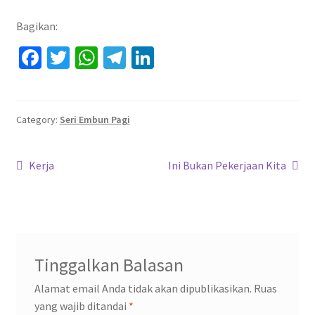
Bagikan:
Fa
T
W
Te
Li
ce
wi
h
le
n
b
tt
at
gr
ke
o
er
sA
a
dI
Category:
Seri Embun Pagi
o
p
m
n
Navigasi
k
p
Previous
Next
Kerja
Ini Bukan Pekerjaan Kita
post:
post:
pos
Tinggalkan Balasan
Alamat email Anda tidak akan dipublikasikan.
Ruas
yang wajib ditandai
*