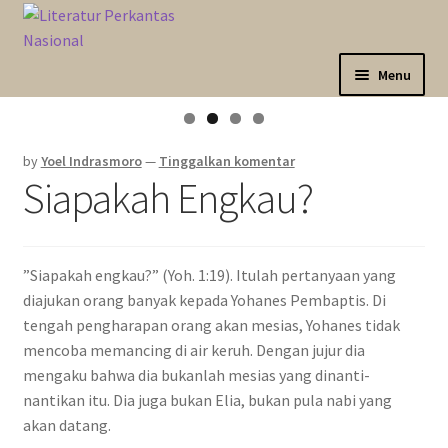
Skip
Langsung
to
ke
navigation
isi
Menu
Expand
Sahabat Anda Bertumbuh
child
by
Yoel Indrasmoro
—
Tinggalkan komentar
menu
Expand
Kategori
Siapakah Engkau?
child
menu
Expand
Akun Saya
child
menu
”Siapakah engkau?” (Yoh. 1:19). Itulah pertanyaan yang
Marketplace
diajukan orang banyak kepada Yohanes Pembaptis. Di
tengah pengharapan orang akan mesias, Yohanes tidak
Katalog
mencoba memancing di air keruh. Dengan jujur dia
mengaku bahwa dia bukanlah mesias yang dinanti-
nantikan itu. Dia juga bukan Elia, bukan pula nabi yang
akan datang.