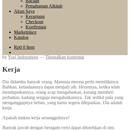
Bacaan
Pemahaman Alkitab
Akun Saya
Keranjang
Checkout
Konfirmasi
Marketplace
Katalog
Rp
0
0 Item
by
Yoel Indrasmoro
—
Tinggalkan komentar
Kerja
Dia didamba banyak orang. Manusia merasa perlu memilikinya.
Bahkan, ketiadaannya dapat menjadi aib. Herannya, ketika telah
mendapatkannya, orang acap mengabaikan, kurang memberi
perhatian, kadang sengaja mengabaikannya. Tak sedikit pula yang
menganggapnya beban, yang harus segera dilepaskan. Dia adalah
kerja.
Apakah makna kerja sesungguhnya?
Banyak jawab dengan beragam versi dapat ditorehkan di sini.