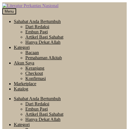
Skip
Langsung
to
ke
Menu
navigation
isi
Sahabat Anda Bertumbuh
Dari Redaksi
Embun Pagi
Artikel Bagi Sahabat
Hanya Dekat Allah
Kategori
Bacaan
Pemahaman Alkitab
Akun Saya
Keranjang
Checkout
Konfirmasi
Marketplace
Katalog
Sahabat Anda Bertumbuh
Dari Redaksi
Embun Pagi
Artikel Bagi Sahabat
Hanya Dekat Allah
Kategori