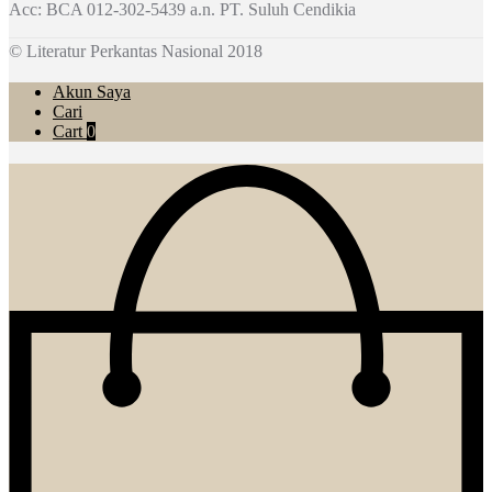
Acc: BCA 012-302-5439 a.n. PT. Suluh Cendikia
© Literatur Perkantas Nasional 2018
Akun Saya
Cari
Cart
0