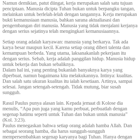
Namun demikian, patut diingat, kerja merupakan salah satu tujuan
penciptaan. Manusia dicipta Tuhan bukan untuk berpangku tangan,
melainkan untuk berlelah-lelah dengan tangannya. Kerja merupakan
bukti kemanusiaan manusia, bahkan sarana aktualiasasi dan
pengembangan diri manusia. Manusia yang tidak menjalani kerjanya
dengan serius sejatinya telah mengingkari kemanusiaannya.
Setiap orang adalah karyawan: manusia yang berkarya. Tak ada
karya besar maupun kecil. Karena setiap orang diberi talenta dan
kemampuan berbeda. Yang utama, laksanakanlah pekerjaan itu
dengan serius. Sebab, kerja adalah panggilan hidup. Manusia hidup
untuk bekerja dan bukan sebaliknya.
Dalam hal ini, yang penting bukanlah banyaknya karya yang
diperbuat, namun bagaimana kita melakukannya. Intinya: kualitas.
Dan salah satu ukuran kualitas itu ialah kesetiaan. Artinya, sampai
selesai. Jangan setengah-setengah. Tidak mutung, biar susah
sungguh.
Rasul Paulus punya alasan lain. Kepada jemaat di Kolose dia
menulis, “Apa pun juga yang kamu perbuat, perbuatlah dengan
segenap hatimu seperti untuk Tuhan dan bukan untuk manusia”
(Kol. 3:23).
Paulus menegaskan bahwa setiap orang adalah hamba Allah. Dan
sebagai seorang hamba, dia harus sungguh-sungguh
mempersembahkan segenap karyanya bagi Tuhan. Hanya dengan