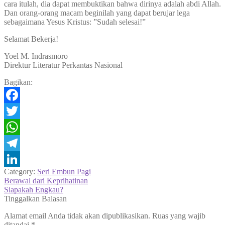
cara itulah, dia dapat membuktikan bahwa dirinya adalah abdi Allah.
Dan orang-orang macam beginilah yang dapat berujar lega
sebagaimana Yesus Kristus: ”Sudah selesai!”
Selamat Bekerja!
Yoel M. Indrasmoro
Direktur Literatur Perkantas Nasional
Bagikan:
Facebook
Twitter
WhatsApp
Telegram
Category:
Seri Embun Pagi
LinkedIn
Navigasi
Previous
Berawal dari Keprihatinan
post:
Next
Siapakah Engkau?
pos
post:
Tinggalkan Balasan
Alamat email Anda tidak akan dipublikasikan.
Ruas yang wajib
ditandai
*