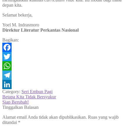
depan kita.
Selamat bekerja,
Yoel M. Indrasmoro
Direktur Literatur Perkantas Nasional
Bagikan:
Facebook
Twitter
WhatsApp
Telegram
Category:
Seri Embun Pagi
LinkedIn
Navigasi
Previous
Betapa Kita Tidak Bersyukur
post:
Next
Siap Berubah!
pos
post:
Tinggalkan Balasan
Alamat email Anda tidak akan dipublikasikan.
Ruas yang wajib
ditandai
*