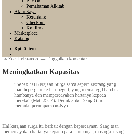
Bacaan
Pemahaman Alkitab
Akun Saya
Keranjang
Checkout
Konfirmasi
Marketplace
Katalog
Rp
0
0 Item
by
Yoel Indrasmoro
—
Tinggalkan komentar
Meningkatkan Kapasitas
”Sebab hal Kerajaan Surga sama seperti seorang yang
mau bepergian ke luar negeri, yang memanggil hamba-
hambanya dan mempercayakan hartanya kepada
mereka” (Mat. 25:14). Demikianlah Sang Guru
memulai perumpamaan-Nya.
Hal kerajaan surga itu berkait dengan kepercayaan. Sang tuan
memercayakan hartanya kepada para hambanya, masing-masing