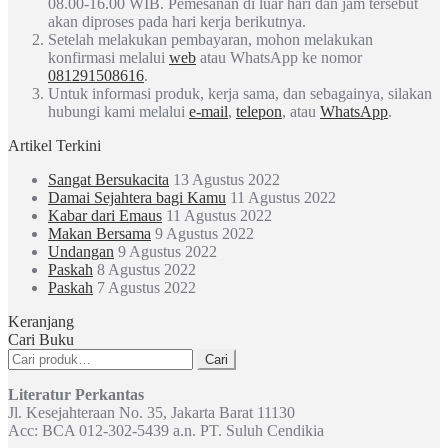
08.00-16.00 WIB. Pemesanan di luar hari dan jam tersebut
akan diproses pada hari kerja berikutnya.
Setelah melakukan pembayaran, mohon melakukan
konfirmasi melalui
web
atau WhatsApp ke nomor
081291508616
.
Untuk informasi produk, kerja sama, dan sebagainya, silakan
hubungi kami melalui
e-mail
,
telepon
, atau
WhatsApp
.
Artikel Terkini
Sangat Bersukacita
13 Agustus 2022
Damai Sejahtera bagi Kamu
11 Agustus 2022
Kabar dari Emaus
11 Agustus 2022
Makan Bersama
9 Agustus 2022
Undangan
9 Agustus 2022
Paskah
8 Agustus 2022
Paskah
7 Agustus 2022
Keranjang
Cari Buku
Pencarian
Cari
untuk:
Literatur Perkantas
Jl. Kesejahteraan No. 35, Jakarta Barat 11130
Acc: BCA 012-302-5439 a.n. PT. Suluh Cendikia