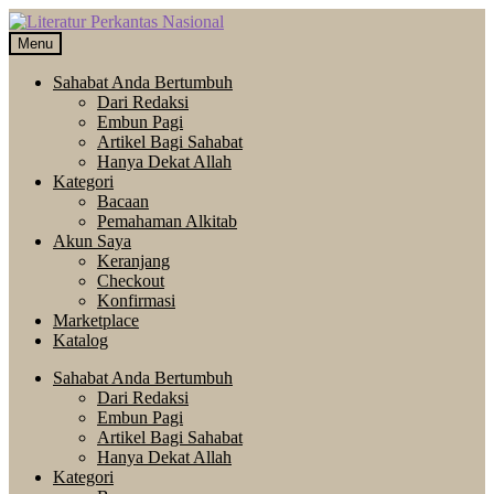
Skip
Langsung
to
ke
Menu
navigation
isi
Sahabat Anda Bertumbuh
Dari Redaksi
Embun Pagi
Artikel Bagi Sahabat
Hanya Dekat Allah
Kategori
Bacaan
Pemahaman Alkitab
Akun Saya
Keranjang
Checkout
Konfirmasi
Marketplace
Katalog
Sahabat Anda Bertumbuh
Dari Redaksi
Embun Pagi
Artikel Bagi Sahabat
Hanya Dekat Allah
Kategori