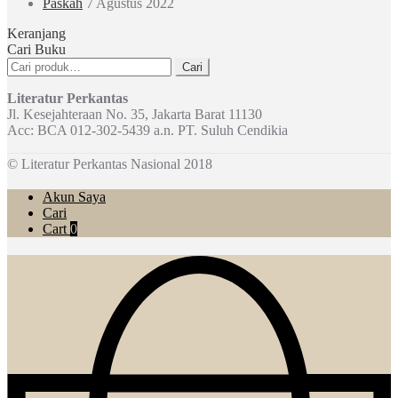
Paskah
7 Agustus 2022
Keranjang
Cari Buku
Pencarian
Cari
untuk:
Literatur Perkantas
Jl. Kesejahteraan No. 35, Jakarta Barat 11130
Acc: BCA 012-302-5439 a.n. PT. Suluh Cendikia
© Literatur Perkantas Nasional 2018
Akun Saya
Cari
Cart
0