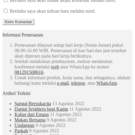
Beritahu saya akan tindak lanjut komentar melalui surel.
Beritahu saya akan tulisan baru melalui surel.
Informasi Pemesanan
Pemesanan dilayani setiap hari kerja (Senin-Jumat) pukul
08.00-16.00 WIB. Pemesanan di luar hari dan jam tersebut
akan diproses pada hari kerja berikutnya.
Setelah melakukan pembayaran, mohon melakukan
konfirmasi melalui
web
atau WhatsApp ke nomor
081291508616
.
Untuk informasi produk, kerja sama, dan sebagainya, silakan
hubungi kami melalui
e-mail
,
telepon
, atau
WhatsApp
.
Artikel Terkini
Sangat Bersukacita
13 Agustus 2022
Damai Sejahtera bagi Kamu
11 Agustus 2022
Kabar dari Emaus
11 Agustus 2022
Makan Bersama
9 Agustus 2022
Undangan
9 Agustus 2022
Paskah
8 Agustus 2022