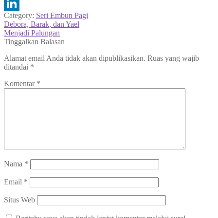
Telegram
Category:
Seri Embun Pagi
LinkedIn
Navigasi
Previous
Debora, Barak, dan Yael
post:
Next
Menjadi Palungan
pos
post:
Tinggalkan Balasan
Alamat email Anda tidak akan dipublikasikan.
Ruas yang wajib
ditandai
*
Komentar
*
Nama
*
Email
*
Situs Web