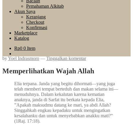
Bacaan
Pemahaman Alkitab
Akun Saya
Keranjang
Checkout
Konfirmasi
Marketplace
Katalog
Rp
0
0 Item
by
Yoel Indrasmoro
—
Tinggalkan komentar
Memperlihatkan Wajah Allah
Elia terpana. Janda yang begitu dihormati—yang juga
telah memberi tempat berteduh dan makan selama ini—
menuduhnya. Dalam kekalutan karena kematian
anaknya, janda di Sarfat itu berkata kepada Elia,
”Apakah maksudmu datang ke mari, ya abdi Allah?
Singgahkah engkau kepadaku untuk mengingatkan
kesalahanku dan untuk menyebabkan anakku mati?”
(1Raj. 17:18).