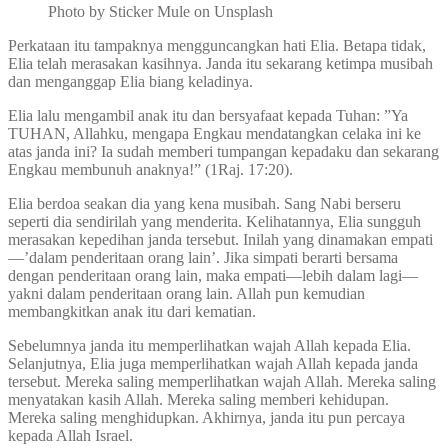
Photo by Sticker Mule on Unsplash
Perkataan itu tampaknya mengguncangkan hati Elia. Betapa tidak,
Elia telah merasakan kasihnya. Janda itu sekarang ketimpa musibah
dan menganggap Elia biang keladinya.
Elia lalu mengambil anak itu dan bersyafaat kepada Tuhan: ”Ya
TUHAN, Allahku, mengapa Engkau mendatangkan celaka ini ke
atas janda ini? Ia sudah memberi tumpangan kepadaku dan sekarang
Engkau membunuh anaknya!” (1Raj. 17:20).
Elia berdoa seakan dia yang kena musibah. Sang Nabi berseru
seperti dia sendirilah yang menderita. Kelihatannya, Elia sungguh
merasakan kepedihan janda tersebut. Inilah yang dinamakan empati
—’dalam penderitaan orang lain’. Jika simpati berarti bersama
dengan penderitaan orang lain, maka empati—lebih dalam lagi—
yakni dalam penderitaan orang lain. Allah pun kemudian
membangkitkan anak itu dari kematian.
Sebelumnya janda itu memperlihatkan wajah Allah kepada Elia.
Selanjutnya, Elia juga memperlihatkan wajah Allah kepada janda
tersebut. Mereka saling memperlihatkan wajah Allah. Mereka saling
menyatakan kasih Allah. Mereka saling memberi kehidupan.
Mereka saling menghidupkan. Akhirnya, janda itu pun percaya
kepada Allah Israel.