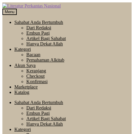
Skip
Langsung
to
ke
Menu
navigation
isi
Sahabat Anda Bertumbuh
Dari Redaksi
Embun Pagi
Artikel Bagi Sahabat
Hanya Dekat Allah
Kategori
Bacaan
Pemahaman Alkitab
Akun Saya
Keranjang
Checkout
Konfirmasi
Marketplace
Katalog
Sahabat Anda Bertumbuh
Dari Redaksi
Embun Pagi
Artikel Bagi Sahabat
Hanya Dekat Allah
Kategori