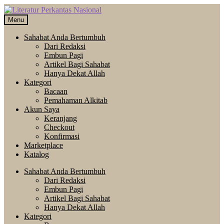
Skip
Langsung
to
ke
Menu
navigation
isi
Sahabat Anda Bertumbuh
Dari Redaksi
Embun Pagi
Artikel Bagi Sahabat
Hanya Dekat Allah
Kategori
Bacaan
Pemahaman Alkitab
Akun Saya
Keranjang
Checkout
Konfirmasi
Marketplace
Katalog
Sahabat Anda Bertumbuh
Dari Redaksi
Embun Pagi
Artikel Bagi Sahabat
Hanya Dekat Allah
Kategori