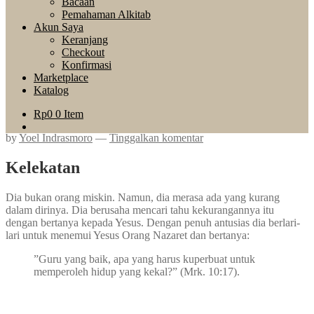
Bacaan
Pemahaman Alkitab
Akun Saya
Keranjang
Checkout
Konfirmasi
Marketplace
Katalog
Rp
0
0 Item
by
Yoel Indrasmoro
—
Tinggalkan komentar
Kelekatan
Dia bukan orang miskin. Namun, dia merasa ada yang kurang
dalam dirinya. Dia berusaha mencari tahu kekurangannya itu
dengan bertanya kepada Yesus. Dengan penuh antusias dia berlari-
lari untuk menemui Yesus Orang Nazaret dan bertanya:
”Guru yang baik, apa yang harus kuperbuat untuk
memperoleh hidup yang kekal?” (Mrk. 10:17).