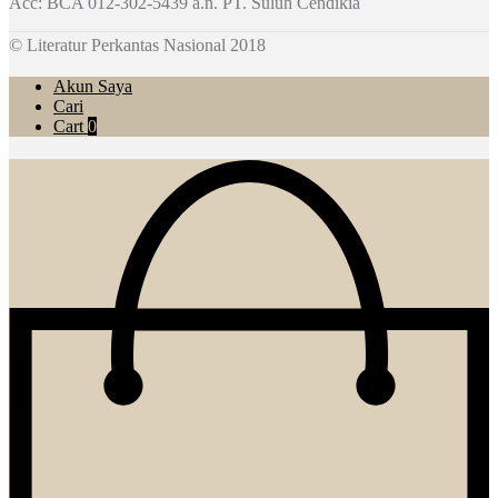
Acc: BCA 012-302-5439 a.n. PT. Suluh Cendikia
© Literatur Perkantas Nasional 2018
Akun Saya
Cari
Cart
0