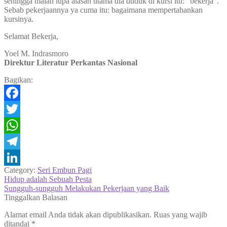
sehingga malah lupa alasan utama dia duduk di kursi itu: ”bekerja”.
Sebab pekerjaannya ya cuma itu: bagaimana mempertahankan
kursinya.
Selamat Bekerja,
Yoel M. Indrasmoro
Direktur Literatur Perkantas Nasional
Bagikan:
Facebook
Twitter
WhatsApp
Telegram
Category:
Seri Embun Pagi
LinkedIn
Navigasi
Previous
Hidup adalah Sebuah Pesta
post:
Next
Sungguh-sungguh Melakukan Pekerjaan yang Baik
pos
post:
Tinggalkan Balasan
Alamat email Anda tidak akan dipublikasikan.
Ruas yang wajib
ditandai
*