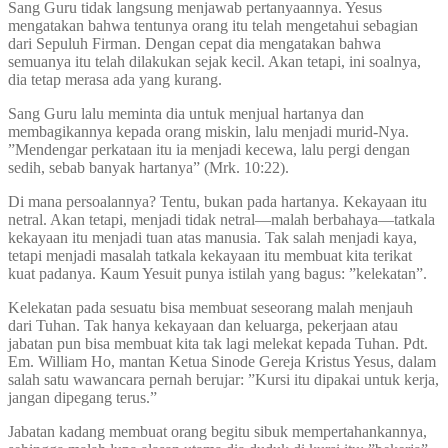
Sang Guru tidak langsung menjawab pertanyaannya. Yesus
mengatakan bahwa tentunya orang itu telah mengetahui sebagian
dari Sepuluh Firman. Dengan cepat dia mengatakan bahwa
semuanya itu telah dilakukan sejak kecil. Akan tetapi, ini soalnya,
dia tetap merasa ada yang kurang.
Sang Guru lalu meminta dia untuk menjual hartanya dan
membagikannya kepada orang miskin, lalu menjadi murid-Nya.
”Mendengar perkataan itu ia menjadi kecewa, lalu pergi dengan
sedih, sebab banyak hartanya” (Mrk. 10:22).
Di mana persoalannya? Tentu, bukan pada hartanya. Kekayaan itu
netral. Akan tetapi, menjadi tidak netral—malah berbahaya—tatkala
kekayaan itu menjadi tuan atas manusia. Tak salah menjadi kaya,
tetapi menjadi masalah tatkala kekayaan itu membuat kita terikat
kuat padanya. Kaum Yesuit punya istilah yang bagus: ”kelekatan”.
Kelekatan pada sesuatu bisa membuat seseorang malah menjauh
dari Tuhan. Tak hanya kekayaan dan keluarga, pekerjaan atau
jabatan pun bisa membuat kita tak lagi melekat kepada Tuhan. Pdt.
Em. William Ho, mantan Ketua Sinode Gereja Kristus Yesus, dalam
salah satu wawancara pernah berujar: ”Kursi itu dipakai untuk kerja,
jangan dipegang terus.”
Jabatan kadang membuat orang begitu sibuk mempertahankannya,