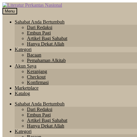
Skip
Langsung
to
ke
Menu
navigation
isi
Sahabat Anda Bertumbuh
Dari Redaksi
Embun Pagi
Artikel Bagi Sahabat
Hanya Dekat Allah
Kategori
Bacaan
Pemahaman Alkitab
Akun Saya
Keranjang
Checkout
Konfirmasi
Marketplace
Katalog
Sahabat Anda Bertumbuh
Dari Redaksi
Embun Pagi
Artikel Bagi Sahabat
Hanya Dekat Allah
Kategori
Bacaan