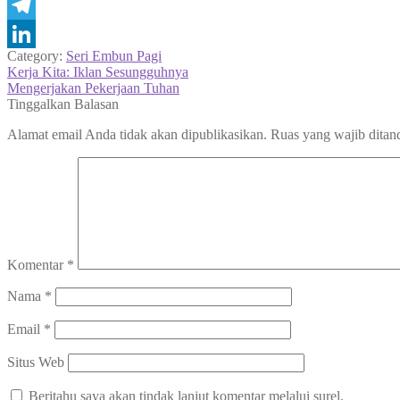
WhatsApp
Telegram
Category:
Seri Embun Pagi
LinkedIn
Navigasi
Previous
Kerja Kita: Iklan Sesungguhnya
post:
Next
Mengerjakan Pekerjaan Tuhan
pos
post:
Tinggalkan Balasan
Alamat email Anda tidak akan dipublikasikan.
Ruas yang wajib ditan
Komentar
*
Nama
*
Email
*
Situs Web
Beritahu saya akan tindak lanjut komentar melalui surel.