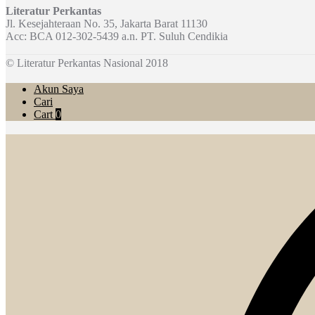
Literatur Perkantas
Jl. Kesejahteraan No. 35, Jakarta Barat 11130
Acc: BCA 012-302-5439 a.n. PT. Suluh Cendikia
© Literatur Perkantas Nasional 2018
Akun Saya
Cari
Cart
0