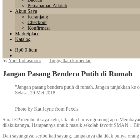
Pemahaman Alkitab
Akun Saya
Keranjang
Checkout
Konfirmasi
Marketplace
Katalog
Rp
0
0 Item
by
Yoel Indrasmoro
—
Tinggalkan komentar
Jangan Pasang Bendera Putih di Rumah
”Jangan pasang bendera putih di rumah. Jangan tunjukkan ke o
Selasa, 29 Mei 2018.
Photo by Kat Jayne from Pexels
Surat EP membuat saya kelu, tak tahu harus ngomong apa. Membayangk
dilakukannya. Harapannya untuk masuk sekolah favorit SMAN 1 Blita
Dan sayangnya, seribu kali sayang, tampaknya dia tidak punya orang 