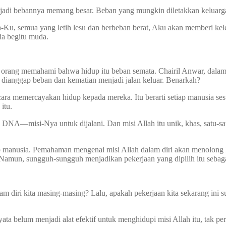
isa jadi bebannya memang besar. Beban yang mungkin diletakkan kelua
Ku, semua yang letih lesu dan berbeban berat, Aku akan memberi keleg
ia begitu muda.
orang memahami bahwa hidup itu beban semata. Chairil Anwar, dalam 
ianggap beban dan kematian menjadi jalan keluar. Benarkah?
cara memercayakan hidup kepada mereka. Itu berarti setiap manusia se
itu.
NA—misi-Nya untuk dijalani. Dan misi Allah itu unik, khas, satu-sat
p manusia. Pemahaman mengenai misi Allah dalam diri akan menolong k
Namun, sungguh-sungguh menjadikan pekerjaan yang dipilih itu sebagai
lam diri kita masing-masing? Lalu, apakah pekerjaan kita sekarang in
ta belum menjadi alat efektif untuk menghidupi misi Allah itu, tak per