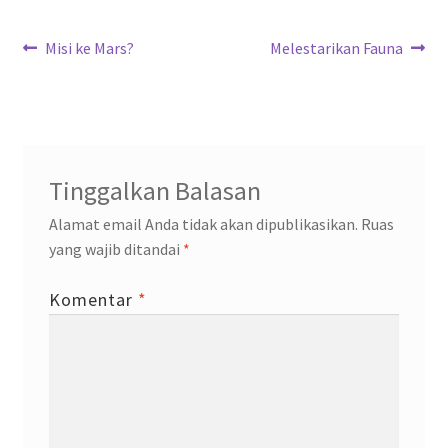
o
p
m
n
Navigasi
k
p
Previous
Next
Misi ke Mars?
Melestarikan Fauna
post:
post:
pos
Tinggalkan Balasan
Alamat email Anda tidak akan dipublikasikan.
Ruas
yang wajib ditandai
*
Komentar
*