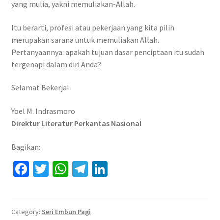
yang mulia, yakni memuliakan-Allah.
Itu berarti, profesi atau pekerjaan yang kita pilih
merupakan sarana untuk memuliakan Allah.
Pertanyaannya: apakah tujuan dasar penciptaan itu sudah
tergenapi dalam diri Anda?
Selamat Bekerja!
Yoel M. Indrasmoro
Direktur Literatur Perkantas Nasional
Bagikan:
Fa
T
W
Te
Li
ce
wi
h
le
n
b
tt
at
gr
ke
o
er
sA
a
dI
Category:
Seri Embun Pagi