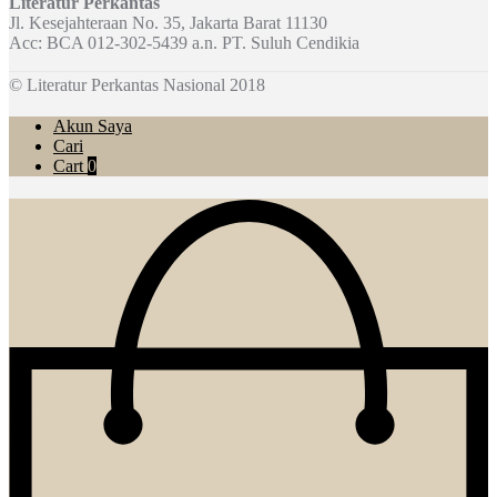
Literatur Perkantas
Jl. Kesejahteraan No. 35, Jakarta Barat 11130
Acc: BCA 012-302-5439 a.n. PT. Suluh Cendikia
© Literatur Perkantas Nasional 2018
Akun Saya
Cari
Cart
0