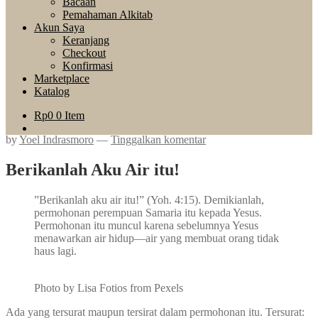
Bacaan
Pemahaman Alkitab
Akun Saya
Keranjang
Checkout
Konfirmasi
Marketplace
Katalog
Rp
0
0 Item
by
Yoel Indrasmoro
—
Tinggalkan komentar
Berikanlah Aku Air itu!
”Berikanlah aku air itu!” (Yoh. 4:15). Demikianlah,
permohonan perempuan Samaria itu kepada Yesus.
Permohonan itu muncul karena sebelumnya Yesus
menawarkan air hidup—air yang membuat orang tidak
haus lagi.
Photo by Lisa Fotios from Pexels
Ada yang tersurat maupun tersirat dalam permohonan itu. Tersurat: