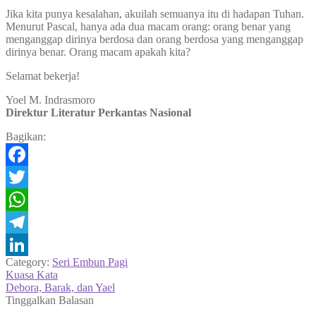
Jika kita punya kesalahan, akuilah semuanya itu di hadapan Tuhan.
Menurut Pascal, hanya ada dua macam orang: orang benar yang
menganggap dirinya berdosa dan orang berdosa yang menganggap
dirinya benar. Orang macam apakah kita?
Selamat bekerja!
Yoel M. Indrasmoro
Direktur Literatur Perkantas Nasional
Bagikan:
Facebook
Twitter
WhatsApp
Telegram
Category:
Seri Embun Pagi
LinkedIn
Navigasi
Previous
Kuasa Kata
post:
Next
Debora, Barak, dan Yael
pos
post:
Tinggalkan Balasan