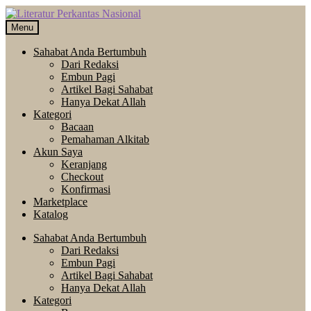
Skip
Langsung
to
ke
Menu
navigation
isi
Sahabat Anda Bertumbuh
Dari Redaksi
Embun Pagi
Artikel Bagi Sahabat
Hanya Dekat Allah
Kategori
Bacaan
Pemahaman Alkitab
Akun Saya
Keranjang
Checkout
Konfirmasi
Marketplace
Katalog
Sahabat Anda Bertumbuh
Dari Redaksi
Embun Pagi
Artikel Bagi Sahabat
Hanya Dekat Allah
Kategori