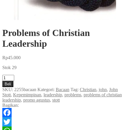
Problems of Christian
Leadership
Rp
45.000
Stok 29
Kuantitas
Problems
Beli
of
SKU:
2255bacaan
Kategori:
Bacaan
Tag:
Christian
,
john
,
John
Christian
Stott
,
Kepemimpinan
,
leadership
,
problems
,
problems of christian
Leadership
leadership
,
promo agustus
,
stott
Bagikan:
Facebook