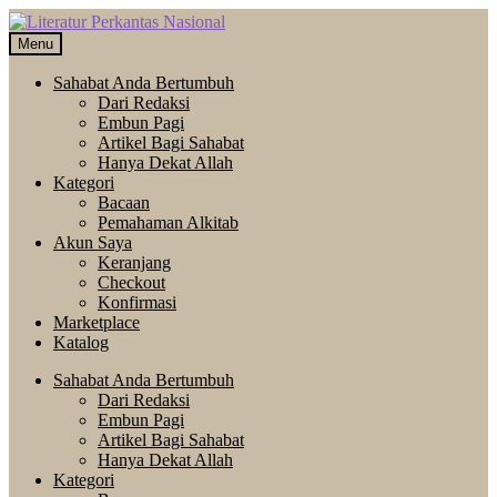
Skip
Langsung
to
ke
Menu
navigation
isi
Sahabat Anda Bertumbuh
Dari Redaksi
Embun Pagi
Artikel Bagi Sahabat
Hanya Dekat Allah
Kategori
Bacaan
Pemahaman Alkitab
Akun Saya
Keranjang
Checkout
Konfirmasi
Marketplace
Katalog
Sahabat Anda Bertumbuh
Dari Redaksi
Embun Pagi
Artikel Bagi Sahabat
Hanya Dekat Allah
Kategori