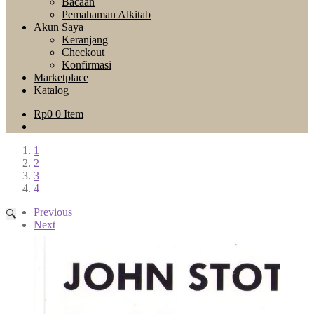
Bacaan
Pemahaman Alkitab
Akun Saya
Keranjang
Checkout
Konfirmasi
Marketplace
Katalog
Rp
0
0 Item
1
2
3
4
Previous
🔍
Next