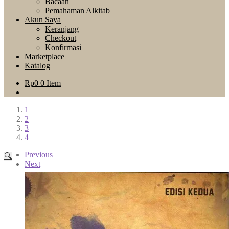
Bacaan
Pemahaman Alkitab
Akun Saya
Keranjang
Checkout
Konfirmasi
Marketplace
Katalog
Rp
0
0 Item
1
2
3
4
Previous
🔍
Next