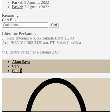
Paskah
8 Agustus 2022
Paskah
7 Agustus 2022
Keranjang
Cari Buku
Pencarian
Cari
untuk:
Literatur Perkantas
Jl. Kesejahteraan No. 35, Jakarta Barat 11130
Acc: BCA 012-302-5439 a.n. PT. Suluh Cendikia
© Literatur Perkantas Nasional 2014
Akun Saya
Cari
Cart
0