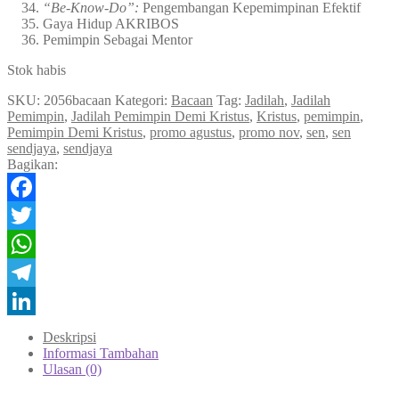
“Be-Know-Do”:
Pengembangan Kepemimpinan Efektif
Gaya Hidup AKRIBOS
Pemimpin Sebagai Mentor
Stok habis
SKU:
2056bacaan
Kategori:
Bacaan
Tag:
Jadilah
,
Jadilah
Pemimpin
,
Jadilah Pemimpin Demi Kristus
,
Kristus
,
pemimpin
,
Pemimpin Demi Kristus
,
promo agustus
,
promo nov
,
sen
,
sen
sendjaya
,
sendjaya
Bagikan:
Facebook
Twitter
WhatsApp
Telegram
LinkedIn
Deskripsi
Informasi Tambahan
Ulasan (0)