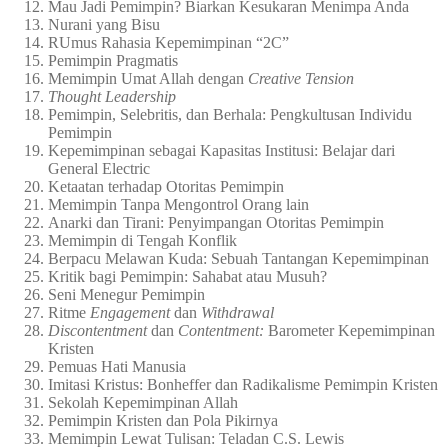
Mau Jadi Pemimpin? Biarkan Kesukaran Menimpa Anda
Nurani yang Bisu
RUmus Rahasia Kepemimpinan “2C”
Pemimpin Pragmatis
Memimpin Umat Allah dengan
Creative Tension
Thought Leadership
Pemimpin, Selebritis, dan Berhala: Pengkultusan Individu
Pemimpin
Kepemimpinan sebagai Kapasitas Institusi: Belajar dari
General Electric
Ketaatan terhadap Otoritas Pemimpin
Memimpin Tanpa Mengontrol Orang lain
Anarki dan Tirani: Penyimpangan Otoritas Pemimpin
Memimpin di Tengah Konflik
Berpacu Melawan Kuda: Sebuah Tantangan Kepemimpinan
Kritik bagi Pemimpin: Sahabat atau Musuh?
Seni Menegur Pemimpin
Ritme
Engagement
dan
Withdrawal
Discontentment
dan
Contentment:
Barometer Kepemimpinan
Kristen
Pemuas Hati Manusia
Imitasi Kristus: Bonheffer dan Radikalisme Pemimpin Kristen
Sekolah Kepemimpinan Allah
Pemimpin Kristen dan Pola Pikirnya
Memimpin Lewat Tulisan: Teladan C.S. Lewis