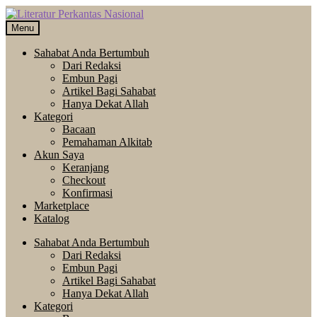
Skip
Langsung
to
ke
Menu
navigation
isi
Sahabat Anda Bertumbuh
Dari Redaksi
Embun Pagi
Artikel Bagi Sahabat
Hanya Dekat Allah
Kategori
Bacaan
Pemahaman Alkitab
Akun Saya
Keranjang
Checkout
Konfirmasi
Marketplace
Katalog
Sahabat Anda Bertumbuh
Dari Redaksi
Embun Pagi
Artikel Bagi Sahabat
Hanya Dekat Allah
Kategori