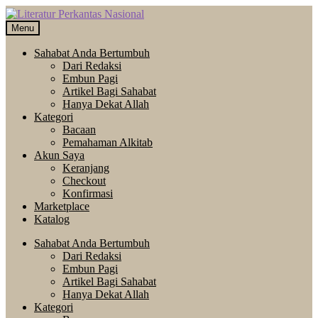
Skip
Langsung
to
ke
Menu
navigation
isi
Sahabat Anda Bertumbuh
Dari Redaksi
Embun Pagi
Artikel Bagi Sahabat
Hanya Dekat Allah
Kategori
Bacaan
Pemahaman Alkitab
Akun Saya
Keranjang
Checkout
Konfirmasi
Marketplace
Katalog
Sahabat Anda Bertumbuh
Dari Redaksi
Embun Pagi
Artikel Bagi Sahabat
Hanya Dekat Allah
Kategori