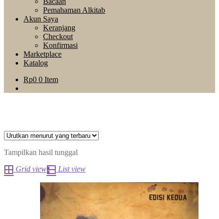
Bacaan
Pemahaman Alkitab
Akun Saya
Keranjang
Checkout
Konfirmasi
Marketplace
Katalog
Rp
0
0 Item
Tampilkan hasil tunggal
Grid view
List view