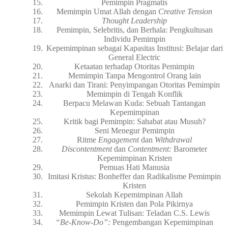
Pemimpin Pragmatis
Memimpin Umat Allah dengan
Creative Tension
Thought Leadership
Pemimpin, Selebritis, dan Berhala: Pengkultusan
Individu Pemimpin
Kepemimpinan sebagai Kapasitas Institusi: Belajar dari
General Electric
Ketaatan terhadap Otoritas Pemimpin
Memimpin Tanpa Mengontrol Orang lain
Anarki dan Tirani: Penyimpangan Otoritas Pemimpin
Memimpin di Tengah Konflik
Berpacu Melawan Kuda: Sebuah Tantangan
Kepemimpinan
Kritik bagi Pemimpin: Sahabat atau Musuh?
Seni Menegur Pemimpin
Ritme
Engagement
dan
Withdrawal
Discontentment
dan
Contentment:
Barometer
Kepemimpinan Kristen
Pemuas Hati Manusia
Imitasi Kristus: Bonheffer dan Radikalisme Pemimpin
Kristen
Sekolah Kepemimpinan Allah
Pemimpin Kristen dan Pola Pikirnya
Memimpin Lewat Tulisan: Teladan C.S. Lewis
“Be-Know-Do”:
Pengembangan Kepemimpinan