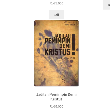
Rp
75.000
B
Beli
Jadilah Pemimpin Demi
Kristus
Rp
65.000