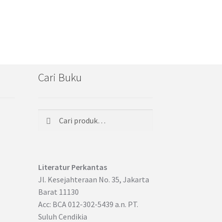
Cari Buku
Cari
Pencarian
untuk:
Literatur Perkantas
Jl. Kesejahteraan No. 35, Jakarta
Barat 11130
Acc: BCA 012-302-5439 a.n. PT.
Suluh Cendikia