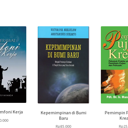
mfoni Kerja
Kepemimpinan di Bumi
Pemimpin P
Baru
Krea
0.000
Rp
85.000
Rp
25