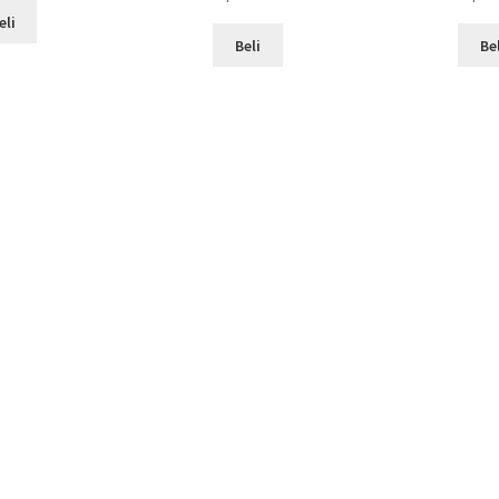
eli
Beli
Be