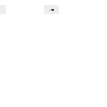
li
Beli