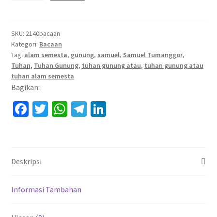
Gunung
atau
SKU:
2140bacaan
Tuhan
Kategori:
Bacaan
Alam
Tag:
alam semesta
,
gunung
,
samuel
,
Samuel Tumanggor
,
Tuhan
,
Tuhan Gunung
,
tuhan gunung atau
,
tuhan gunung atau
Semesta
tuhan alam semesta
Bagikan:
Fa
T
W
Te
Li
ce
wi
h
le
n
b
tt
at
gr
ke
o
er
sA
a
dI
Deskripsi
o
p
m
n
k
p
Informasi Tambahan