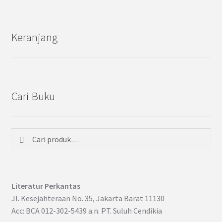
Keranjang
Cari Buku
Cari
Pencarian
untuk:
Literatur Perkantas
Jl. Kesejahteraan No. 35, Jakarta Barat 11130
Acc: BCA 012-302-5439 a.n. PT. Suluh Cendikia