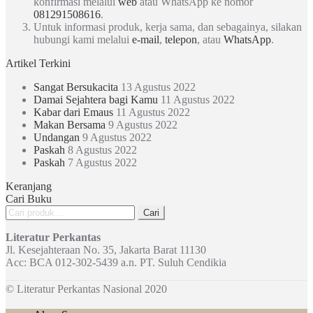
konfirmasi melalui
web
atau WhatsApp ke nomor
081291508616
.
Untuk informasi produk, kerja sama, dan sebagainya, silakan
hubungi kami melalui
e-mail
,
telepon
, atau
WhatsApp
.
Artikel Terkini
Sangat Bersukacita
13 Agustus 2022
Damai Sejahtera bagi Kamu
11 Agustus 2022
Kabar dari Emaus
11 Agustus 2022
Makan Bersama
9 Agustus 2022
Undangan
9 Agustus 2022
Paskah
8 Agustus 2022
Paskah
7 Agustus 2022
Keranjang
Cari Buku
Pencarian
Cari
untuk:
Literatur Perkantas
Jl. Kesejahteraan No. 35, Jakarta Barat 11130
Acc: BCA 012-302-5439 a.n. PT. Suluh Cendikia
© Literatur Perkantas Nasional 2020