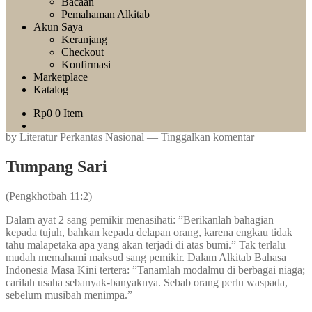
Bacaan
Pemahaman Alkitab
Akun Saya
Keranjang
Checkout
Konfirmasi
Marketplace
Katalog
Rp
0
0 Item
by
Literatur Perkantas Nasional
—
Tinggalkan komentar
Tumpang Sari
(Pengkhotbah 11:2)
Dalam ayat 2 sang pemikir menasihati: ”Berikanlah bahagian
kepada tujuh, bahkan kepada delapan orang, karena engkau tidak
tahu malapetaka apa yang akan terjadi di atas bumi.” Tak terlalu
mudah memahami maksud sang pemikir. Dalam Alkitab Bahasa
Indonesia Masa Kini tertera: ”Tanamlah modalmu di berbagai niaga;
carilah usaha sebanyak-banyaknya. Sebab orang perlu waspada,
sebelum musibah menimpa.”