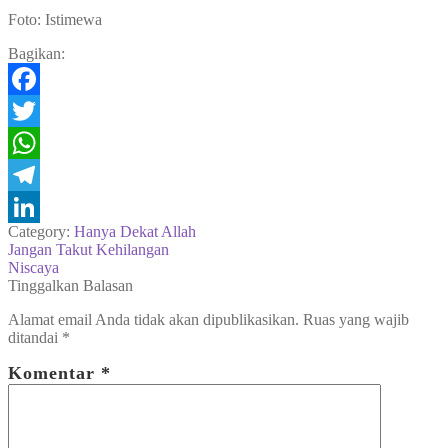
Foto: Istimewa
Bagikan:
Facebook
Twitter
WhatsApp
Telegram
Category:
Hanya Dekat Allah
LinkedIn
Navigasi
Previous
Jangan Takut Kehilangan
post:
Next
Niscaya
pos
post:
Tinggalkan Balasan
Alamat email Anda tidak akan dipublikasikan.
Ruas yang wajib
ditandai
*
Komentar
*