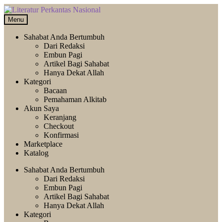
Skip
Langsung
to
ke
Menu
navigation
isi
Sahabat Anda Bertumbuh
Dari Redaksi
Embun Pagi
Artikel Bagi Sahabat
Hanya Dekat Allah
Kategori
Bacaan
Pemahaman Alkitab
Akun Saya
Keranjang
Checkout
Konfirmasi
Marketplace
Katalog
Sahabat Anda Bertumbuh
Dari Redaksi
Embun Pagi
Artikel Bagi Sahabat
Hanya Dekat Allah
Kategori