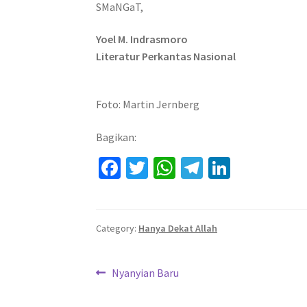
SMaNGaT,
Yoel M. Indrasmoro
Literatur Perkantas Nasional
Foto: Martin Jernberg
Bagikan:
Fa
T
W
Te
Li
ce
wi
h
le
n
b
tt
at
gr
ke
o
er
sA
a
dI
Category:
Hanya Dekat Allah
o
p
m
n
Navigasi
k
p
Previous
Nyanyian Baru
post:
pos