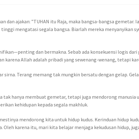
 dan ajakan: ”TUHAN itu Raja, maka bangsa-bangsa gemetar. Ia 
a tinggi mengatasi segala bangsa. Biarlah mereka menyanyikan s
nifikan—penting dan bermakna. Sebab ada konsekuensi logis dari
n karena Allah adalah pribadi yang sewenang-wenang, tetapi kar
 sirna. Terang memang tak mungkin bersatu dengan gelap. Gelap 
ya tak hanya membuat gemetar, tetapi juga mendorong manusia 
rikan kehidupan kepada segala makhluk.
mestinya mendorong kita untuk hidup kudus. Kerinduan hidup k
 Oleh karena itu, mari kita belajar menjaga kekudusan hidup, juga