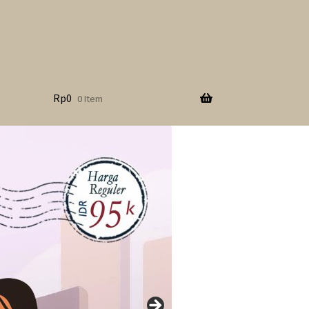
Rp
0
0 Item