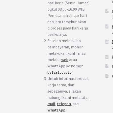
hari kerja (Senin-Jumat)
pukul 08.00-16.00 WIB.
Pemesanan di luar hari
dan jam tersebut akan
diproses pada hari kerja
berikutnya.
Setelah melakukan
pembayaran, mohon
melakukan konfirmasi
melalui
web
atau
WhatsApp ke nomor
081291508616
.
Untuk informasi produk,
kerja sama, dan
sebagainya, silakan
hubungi kami melalui
e-
mail
,
telepon
, atau
WhatsApp
.