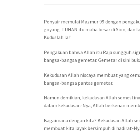
Penyair memulai Mazmur 99 dengan pengakuan
goyang. TUHAN itu maha besar di Sion, dan I
Kuduslah Ia!”
Pengakuan bahwa Allah itu Raja sungguh sig
bangsa-bangsa gemetar. Gemetar di sini buka
Kekudusan Allah niscaya membuat yang cemar
bangsa-bangsa pantas gemetar.
Namun demikian, kekudusan Allah semestin
dalam kekudusan-Nya, Allah berkenan membe
Bagaimana dengan kita? Kekudusan Allah se
membuat kita layak bersimpuh di hadirat-Nya.