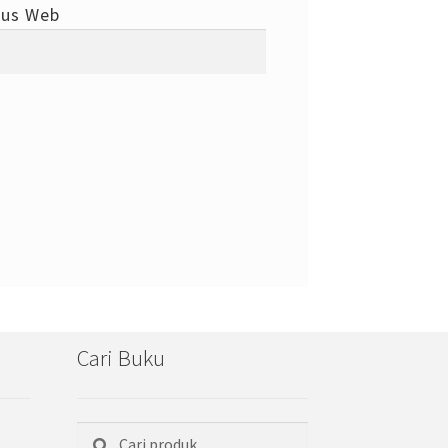
tus Web
Cari Buku
Cari
Pencarian