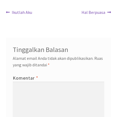
o
p
m
n
Navigasi
k
p
Previous
Next
Ikutlah Aku
Hal Berpuasa
post:
post:
pos
Tinggalkan Balasan
Alamat email Anda tidak akan dipublikasikan.
Ruas
yang wajib ditandai
*
Komentar
*