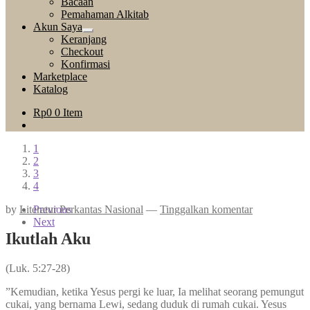
Bacaan
child
Pemahaman Alkitab
menu
Akun Saya
Expand
Keranjang
child
Checkout
menu
Konfirmasi
Marketplace
Katalog
Rp
0
0 Item
1
2
3
4
by
Literatur Perkantas Nasional
Previous
—
Tinggalkan komentar
Next
Ikutlah Aku
(Luk. 5:27-28)
”Kemudian, ketika Yesus pergi ke luar, Ia melihat seorang pemungut
cukai, yang bernama Lewi, sedang duduk di rumah cukai. Yesus