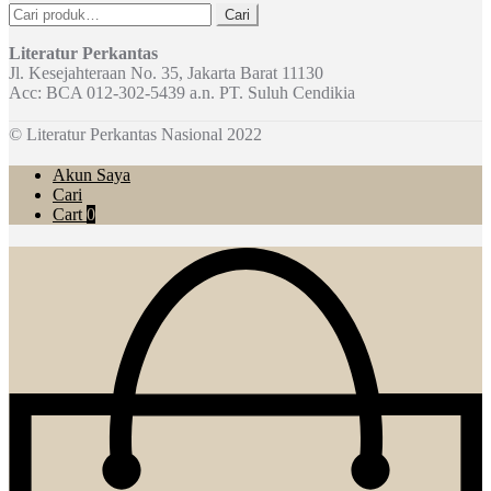
Pencarian
Cari
untuk:
Literatur Perkantas
Jl. Kesejahteraan No. 35, Jakarta Barat 11130
Acc: BCA 012-302-5439 a.n. PT. Suluh Cendikia
© Literatur Perkantas Nasional 2022
Akun Saya
Cari
Cart
0