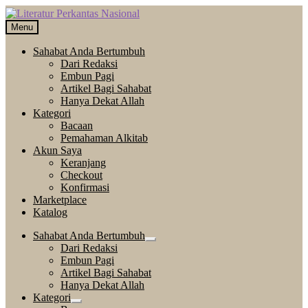
Skip
Langsung
to
ke
Menu
navigation
isi
Sahabat Anda Bertumbuh
Dari Redaksi
Embun Pagi
Artikel Bagi Sahabat
Hanya Dekat Allah
Kategori
Bacaan
Pemahaman Alkitab
Akun Saya
Keranjang
Checkout
Konfirmasi
Marketplace
Katalog
Sahabat Anda Bertumbuh
Expand
Dari Redaksi
child
Embun Pagi
menu
Artikel Bagi Sahabat
Hanya Dekat Allah
Kategori
Expand