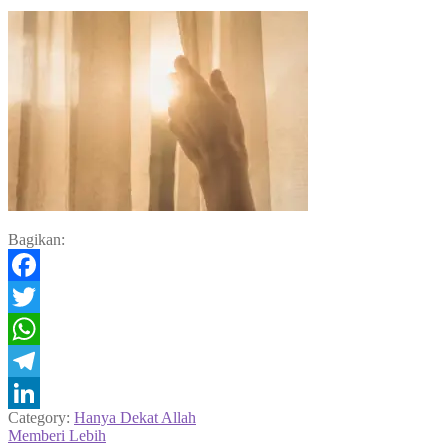
Bagikan:
Facebook
Twitter
WhatsApp
Telegram
Category:
Hanya Dekat Allah
LinkedIn
Navigasi
Previous
Memberi Lebih