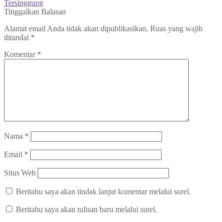
post:
Next
Tersinggung
pos
post:
Tinggalkan Balasan
Alamat email Anda tidak akan dipublikasikan.
Ruas yang wajib
ditandai
*
Komentar
*
Nama
*
Email
*
Situs Web
Beritahu saya akan tindak lanjut komentar melalui surel.
Beritahu saya akan tulisan baru melalui surel.