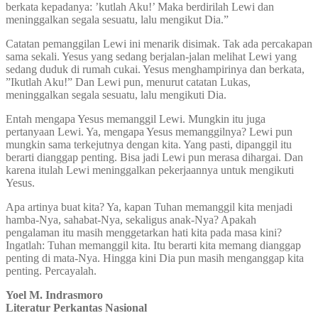
berkata kepadanya: ’kutlah Aku!’ Maka berdirilah Lewi dan
meninggalkan segala sesuatu, lalu mengikut Dia.”
Catatan pemanggilan Lewi ini menarik disimak. Tak ada percakapan
sama sekali. Yesus yang sedang berjalan-jalan melihat Lewi yang
sedang duduk di rumah cukai. Yesus menghampirinya dan berkata,
”Ikutlah Aku!” Dan Lewi pun, menurut catatan Lukas,
meninggalkan segala sesuatu, lalu mengikuti Dia.
Entah mengapa Yesus memanggil Lewi. Mungkin itu juga
pertanyaan Lewi. Ya, mengapa Yesus memanggilnya? Lewi pun
mungkin sama terkejutnya dengan kita. Yang pasti, dipanggil itu
berarti dianggap penting. Bisa jadi Lewi pun merasa dihargai. Dan
karena itulah Lewi meninggalkan pekerjaannya untuk mengikuti
Yesus.
Apa artinya buat kita? Ya, kapan Tuhan memanggil kita menjadi
hamba-Nya, sahabat-Nya, sekaligus anak-Nya? Apakah
pengalaman itu masih menggetarkan hati kita pada masa kini?
Ingatlah: Tuhan memanggil kita. Itu berarti kita memang dianggap
penting di mata-Nya. Hingga kini Dia pun masih menganggap kita
penting. Percayalah.
Yoel M. Indrasmoro
Literatur Perkantas Nasional