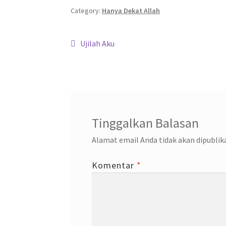
o
er
sA
a
dI
Category:
Hanya Dekat Allah
o
p
m
n
Navigasi
k
p
Previous
Ujilah Aku
post:
pos
Tinggalkan Balasan
Alamat email Anda tidak akan dipublik
Komentar
*