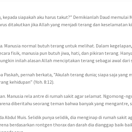
 kepada siapakah aku harus takut?” Demikianlah Daud memulai 
 harus ditakutkan jika Allah yang menjadi terang dan keselamatan
. Manusia normal butuh terang untuk melihat. Dalam kegelapan
cara fisik, manusia pun butuh jiwa, hati, dan pikiran terang. Ha
gkin inilah alasan Allah menciptakan terang sebagai awal dari 
 Paskah, pernah berkata, ”Akulah terang dunia; siapa saja yang m
ng kehidupan” (Yoh. 8:12).
an. Manusia rela antre di rumah sakit agar selamat. Ngomong-ngo
, karena diberitahu seorang teman bahwa banyak yang mengantre, s
a Abdul Muis. Selidik punya selidik, dia menginap di rumah saki
ena berdasarkan rontgen thorax dan darah dia dianggap baik-baik