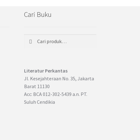
Cari Buku
Cari
Pencarian
untuk:
Literatur Perkantas
Jl. Kesejahteraan No. 35, Jakarta
Barat 11130
Acc: BCA 012-302-5439 a.n. PT.
Suluh Cendikia