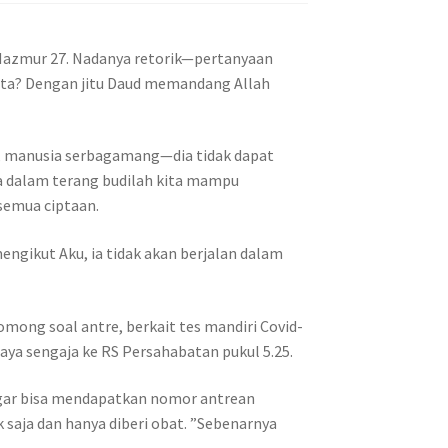
Mazmur 27. Nadanya retorik—pertanyaan
 kita? Dengan jitu Daud memandang Allah
, manusia serbagamang—dia tidak dapat
nya dalam terang budilah kita mampu
semua ciptaan.
engikut Aku, ia tidak akan berjalan dalam
mong soal antre, berkait tes mandiri Covid-
aya sengaja ke RS Persahabatan pukul 5.25.
t agar bisa mendapatkan nomor antrean
 saja dan hanya diberi obat. ”Sebenarnya