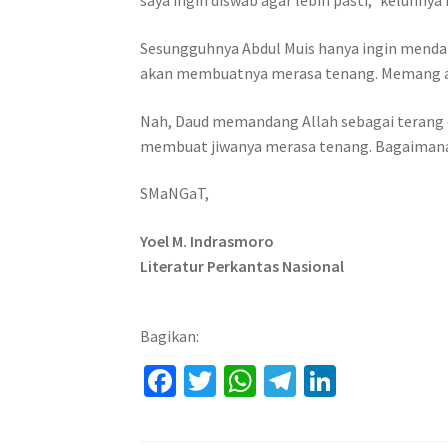
saya ingin diswab agar lebih pasti,” keluhnya
Sesungguhnya Abdul Muis hanya ingin mendapa
akan membuatnya merasa tenang. Memang ad
Nah, Daud memandang Allah sebagai terang d
membuat jiwanya merasa tenang. Bagaimana p
SMaNGaT,
Yoel M. Indrasmoro
Literatur Perkantas Nasional
Bagikan:
Fa
T
W
Te
Li
ce
wi
h
le
n
b
tt
at
gr
ke