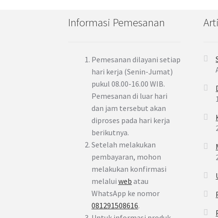
Informasi Pemesanan
Art
Pemesanan dilayani setiap
hari kerja (Senin-Jumat)
pukul 08.00-16.00 WIB.
Pemesanan di luar hari
dan jam tersebut akan
diproses pada hari kerja
berikutnya.
Setelah melakukan
pembayaran, mohon
melakukan konfirmasi
melalui
web
atau
WhatsApp ke nomor
081291508616
.
Untuk informasi produk,