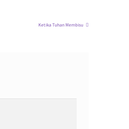
Next
Ketika Tuhan Membisu
post: