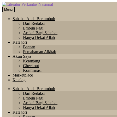
Skip
Langsung
to
ke
Menu
navigation
isi
Sahabat Anda Bertumbuh
Dari Redaksi
Embun Pagi
Artikel Bagi Sahabat
Hanya Dekat Allah
Kategori
Bacaan
Pemahaman Alkitab
Akun Saya
Keranjang
Checkout
Konfirmasi
Marketplace
Katalog
Sahabat Anda Bertumbuh
Dari Redaksi
Embun Pagi
Artikel Bagi Sahabat
Hanya Dekat Allah
Kategori
Bacaan