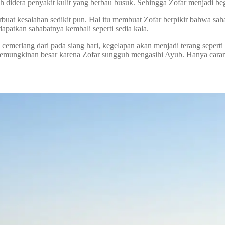
uh didera penyakit kulit yang berbau busuk. Sehingga Zofar menjadi b
rbuat kesalahan sedikit pun. Hal itu membuat Zofar berpikir bahwa
apatkan sahabatnya kembali seperti sedia kala.
emerlang dari pada siang hari, kegelapan akan menjadi terang seperti p
, kemungkinan besar karena Zofar sungguh mengasihi Ayub. Hanya car