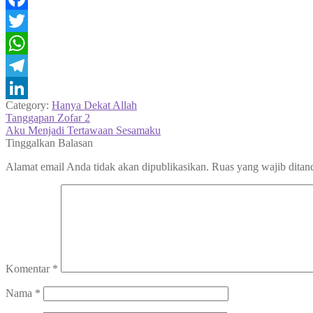
Facebook
Twitter
WhatsApp
Telegram
Category:
Hanya Dekat Allah
LinkedIn
Navigasi
Previous
Tanggapan Zofar 2
post:
Next
Aku Menjadi Tertawaan Sesamaku
pos
post:
Tinggalkan Balasan
Alamat email Anda tidak akan dipublikasikan.
Ruas yang wajib ditan
Komentar
*
Nama
*