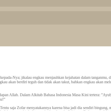
 kepada-Nya; jikalau engkau menjauhkan kejahatan dalam tanganmu,
au akan berdiri teguh dan tidak akan takut, bahkan engkau akan melu
an Allah. Dalam Alkitab Bahasa Indonesia Masa Kini tertera: ”Ayub,
mu!”
entu saja Zofar menyatakannya karena bisa jadi dia sendiri bingung,