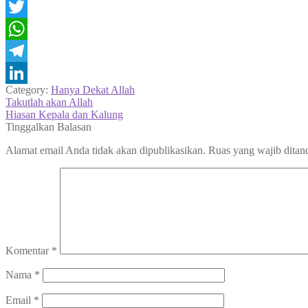
Facebook
Twitter
WhatsApp
Telegram
Category:
Hanya Dekat Allah
LinkedIn
Navigasi
Previous
Takutlah akan Allah
post:
Next
Hiasan Kepala dan Kalung
pos
post:
Tinggalkan Balasan
Alamat email Anda tidak akan dipublikasikan.
Ruas yang wajib ditan
Komentar
*
Nama
*
Email
*