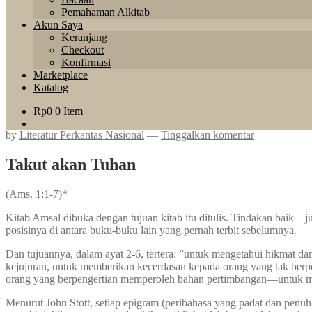
Pemahaman Alkitab
Akun Saya
Keranjang
Checkout
Konfirmasi
Marketplace
Katalog
Rp
0
0 Item
by
Literatur Perkantas Nasional
—
Tinggalkan komentar
Takut akan Tuhan
(Ams. 1:1-7)*
Kitab Amsal dibuka dengan tujuan kitab itu ditulis. Tindakan baik
posisinya di antara buku-buku lain yang pernah terbit sebelumnya.
Dan tujuannya, dalam ayat 2-6, tertera: ”untuk mengetahui hikmat da
kejujuran, untuk memberikan kecerdasan kepada orang yang tak ber
orang yang berpengertian memperoleh bahan pertimbangan—untuk menge
Menurut John Stott, setiap epigram (peribahasa yang padat dan penuh