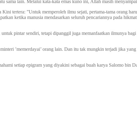
atu sama lain. Melalui kata-kata emas kuno ini, Allah masih menyampai
a Kini tertera: ”Untuk memperoleh ilmu sejati, pertama-tama orang 
dapatkan ketika manusia mendasarkan seluruh pencariannya pada hikmat
untuk pintar sendiri, tetapi dipanggil juga memanfaatkan ilmunya bag
minteri ’memerdayai’ orang lain. Dan itu tak mungkin terjadi jika yan
ahami setiap epigram yang diyakini sebagai buah karya Salomo bin Dau