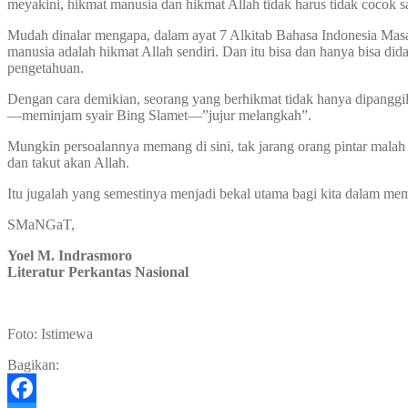
meyakini, hikmat manusia dan hikmat Allah tidak harus tidak cocok s
Mudah dinalar mengapa, dalam ayat 7 Alkitab Bahasa Indonesia Mas
manusia adalah hikmat Allah sendiri. Dan itu bisa dan hanya bisa di
pengetahuan.
Dengan cara demikian, seorang yang berhikmat tidak hanya dipanggil 
—meminjam syair Bing Slamet—”jujur melangkah”.
Mungkin persoalannya memang di sini, tak jarang orang pintar malah 
dan takut akan Allah.
Itu jugalah yang semestinya menjadi bekal utama bagi kita dalam mem
SMaNGaT,
Yoel M. Indrasmoro
Literatur Perkantas Nasional
Foto: Istimewa
Bagikan: