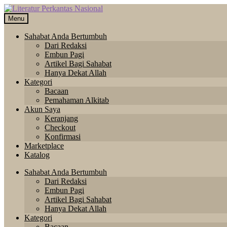
Skip
Langsung
to
ke
Menu
navigation
isi
Sahabat Anda Bertumbuh
Dari Redaksi
Embun Pagi
Artikel Bagi Sahabat
Hanya Dekat Allah
Kategori
Bacaan
Pemahaman Alkitab
Akun Saya
Keranjang
Checkout
Konfirmasi
Marketplace
Katalog
Sahabat Anda Bertumbuh
Dari Redaksi
Embun Pagi
Artikel Bagi Sahabat
Hanya Dekat Allah
Kategori
Bacaan