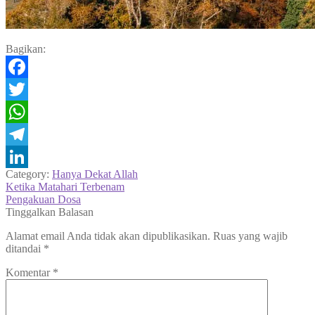
Bagikan:
Facebook
Twitter
WhatsApp
Telegram
Category:
Hanya Dekat Allah
LinkedIn
Navigasi
Previous
Ketika Matahari Terbenam
post:
Next
Pengakuan Dosa
pos
post:
Tinggalkan Balasan
Alamat email Anda tidak akan dipublikasikan.
Ruas yang wajib
ditandai
*
Komentar
*