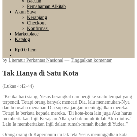
Bacaan
Pemahaman Alkitab
Akun Saya
Keranjang
Checkout
Konfirmasi
Marketplace
Katalog
Rp
0
0 Item
by
Literatur Perkantas Nasional
—
Tinggalkan komentar
Tak Hanya di Satu Kota
(Lukas 4:42-44)
”Ketika hari siang, Yesus berangkat dan pergi ke suatu tempat yang
terpencil. Tetapi orang banyak mencari Dia, lalu menemukan-Nya
dan berusaha menahan Dia supaya jangan meninggalkan mereka.
Tetapi Ia berkata kepada mereka, ’Di kota-kota lain juga Aku harus
memberitakan Injil Kerajaan Allah, sebab untuk itulah Aku diutus.’
Lalu Ia memberitakan Injil dalam rumah-rumah ibadat di Yudea.”
Orang-orang di Kapernaum itu tak rela Yesus meninggalkan kota