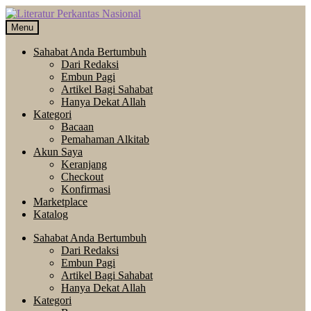
Skip
Langsung
to
ke
Menu
navigation
isi
Sahabat Anda Bertumbuh
Dari Redaksi
Embun Pagi
Artikel Bagi Sahabat
Hanya Dekat Allah
Kategori
Bacaan
Pemahaman Alkitab
Akun Saya
Keranjang
Checkout
Konfirmasi
Marketplace
Katalog
Sahabat Anda Bertumbuh
Dari Redaksi
Embun Pagi
Artikel Bagi Sahabat
Hanya Dekat Allah
Kategori