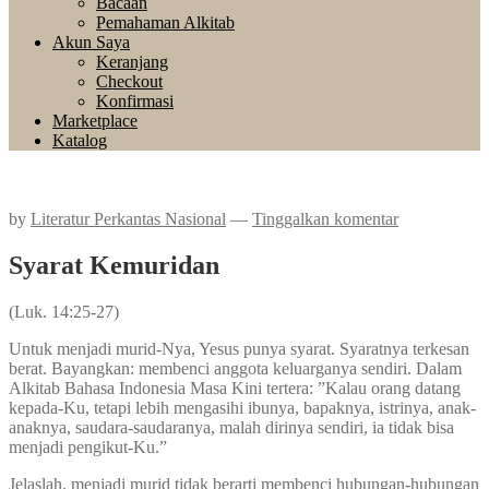
Bacaan
Pemahaman Alkitab
Akun Saya
Keranjang
Checkout
Konfirmasi
Marketplace
Katalog
by
Literatur Perkantas Nasional
—
Tinggalkan komentar
Syarat Kemuridan
(Luk. 14:25-27)
Untuk menjadi murid-Nya, Yesus punya syarat. Syaratnya terkesan
berat. Bayangkan: membenci anggota keluarganya sendiri. Dalam
Alkitab Bahasa Indonesia Masa Kini tertera: ”Kalau orang datang
kepada-Ku, tetapi lebih mengasihi ibunya, bapaknya, istrinya, anak-
anaknya, saudara-saudaranya, malah dirinya sendiri, ia tidak bisa
menjadi pengikut-Ku.”
Jelaslah, menjadi murid tidak berarti membenci hubungan-hubungan