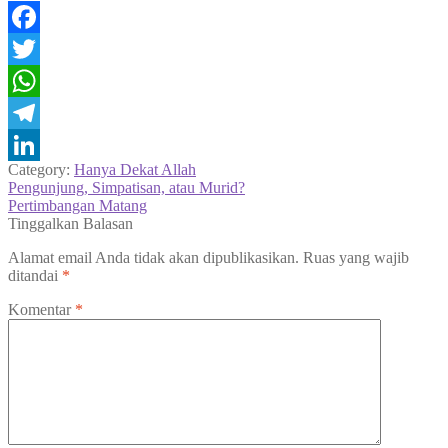
Facebook
Twitter
WhatsApp
Telegram
Category:
Hanya Dekat Allah
LinkedIn
Navigasi
Previous
Pengunjung, Simpatisan, atau Murid?
post:
Next
Pertimbangan Matang
pos
post:
Tinggalkan Balasan
Alamat email Anda tidak akan dipublikasikan.
Ruas yang wajib
ditandai
*
Komentar
*