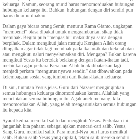
keluarga. Namun, seorang murid harus menomorduakan hubungan-
hubungan keluarga itu. Bahkan, hubungan dengan diri sendiri pun
harus dinomorduakan.
Dalam gaya bicara orang Semit, menurut Rama Gianto, ungkapan
”membenci” biasa dipakai untuk menggambarkan sikap tidak
memihak. Begitu pula ”mengasihi” maksudnya sama dengan
berpihak. Dalam mengikuti jalan menuju Kerajaan Allah orang
diingatkan agar tidak lagi memihak pada ikatan-ikatan kekerabatan
atau mengikuti naluri menyelamatkan diri. Mengapa? Bukan karena
mengikuti Yesus itu bertolak belakang dengan ikatan-ikatan tadi,
melainkan agar perkara Kerajaan Allah tidak dibataskan lagi
menjadi perkara “mengurus nyawa sendiri” dan dibawahkan pada
kelembagaan sosial yang tumbuh dari ikatan-ikatan keluarga.
Di sini, tuntutan Yesus jelas. Guru dari Nazaret menginginkan
semua hubungan keluarga dinomorduakan karena Allahlah yang
menciptakan semua hubungan itu. Agak aneh memang, kita
menomorduakan Allah, yang telah mengaruniakan semua hubungan
itu kepada kita.
Syarat kedua: memikul salib dan mengikuti Yesus. Perkataan ini
janganlah kita pahami sebagai ajakan mencari-cari salib. Yesus,
Sang Guru, memikul salib. Para murid-Nya pun harus memikul
salib. Bukan salib Yesus yang dipikul, tetapi salib mereka sendiri.