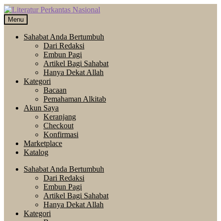
Skip
Langsung
to
ke
Menu
navigation
isi
Sahabat Anda Bertumbuh
Dari Redaksi
Embun Pagi
Artikel Bagi Sahabat
Hanya Dekat Allah
Kategori
Bacaan
Pemahaman Alkitab
Akun Saya
Keranjang
Checkout
Konfirmasi
Marketplace
Katalog
Sahabat Anda Bertumbuh
Dari Redaksi
Embun Pagi
Artikel Bagi Sahabat
Hanya Dekat Allah
Kategori