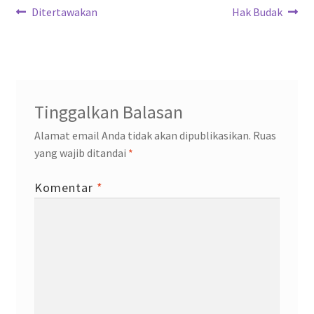
Navigasi
k
p
Previous
Next
Ditertawakan
Hak Budak
post:
post:
pos
Tinggalkan Balasan
Alamat email Anda tidak akan dipublikasikan.
Ruas
yang wajib ditandai
*
Komentar
*