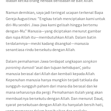
ibadah ketika orang hendak beribadah ke Bait Allah.
Namun demikian, saya jadi teringat ucapan terkenal Bapa
Gereja Augustinus: ”Engkau telah menciptakan kami untuk
diri-Mu sendiri. Jiwa-jiwa kami gelisah hingga bertemu
dengan-Mu.” Manusia—yang diciptakan menurut gambar
dan rupa Allah itu—membutuhkan Allah. Dalam batin
terdalamnya—meski kadang disangkal—manusia
senantiasa rindu bersekutu dengan Allah.
Dalam pemahaman Jawa terdapat ungkapan
sangkan
paraning dumadi
’asal dan tujuan kehidupan’, yaitu
manusia berasal dari Allah dan kembali kepada Allah.
Kepenuhan manusia hanya mungkin terjadi tatkala dia
sungguh-sungguh paham dari mana dia berasal dan ke
mana seharusnya dia pergi. Pemahaman itulah yang akan
membuatnya bersekutu dengan Allah. Dan menurut Daud,
syarat persekutuan dengan Allah itu hanyalah bersih hati,
yang memancar dalam bersih sikap dan perilaku.