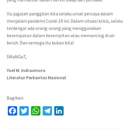
Itu jugalah panggilan kita selaku umat percaya dalam
menjalani pandemi Covid-19 ini. Dalam situasi krisis, selalu
terdengar ada orang-orang yang menggunakan
kesempatan dalam kesempitan atau memancing di air
keruh. Dan semoga itu bukan kita!
SMaNGaT,
Yoel M. Indrasmoro
Literatur Perkantas Nasional
Bagikan:
Fa
T
W
Te
Li
ce
wi
h
le
n
b
tt
at
gr
ke