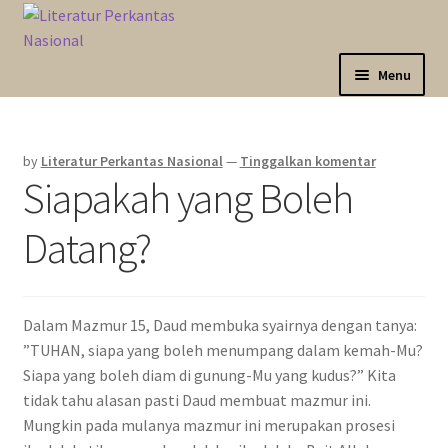
Skip
Langsung
to
ke
navigation
isi
Menu
Sahabat Anda Bertumbuh
by
Literatur Perkantas Nasional
—
Tinggalkan komentar
Kategori
Siapakah yang Boleh
Akun Saya
Datang?
Marketplace
Dalam Mazmur 15, Daud membuka syairnya dengan tanya:
Katalog
”TUHAN, siapa yang boleh menumpang dalam kemah-Mu?
Siapa yang boleh diam di gunung-Mu yang kudus?” Kita
tidak tahu alasan pasti Daud membuat mazmur ini.
Mungkin pada mulanya mazmur ini merupakan prosesi