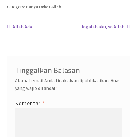
o
er
sA
a
dI
Category:
Hanya Dekat Allah
o
p
m
n
Navigasi
k
p
Previous
Next
Allah Ada
Jagalah aku, ya Allah
post:
post:
pos
Tinggalkan Balasan
Alamat email Anda tidak akan dipublikasikan.
Ruas
yang wajib ditandai
*
Komentar
*