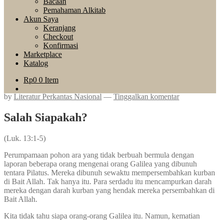
Bacaan
Pemahaman Alkitab
Akun Saya
Keranjang
Checkout
Konfirmasi
Marketplace
Katalog
Rp
0
0 Item
by
Literatur Perkantas Nasional
—
Tinggalkan komentar
Salah Siapakah?
(Luk. 13:1-5)
Perumpamaan pohon ara yang tidak berbuah bermula dengan
laporan beberapa orang mengenai orang Galilea yang dibunuh
tentara Pilatus. Mereka dibunuh sewaktu mempersembahkan kurban
di Bait Allah. Tak hanya itu. Para serdadu itu mencampurkan darah
mereka dengan darah kurban yang hendak mereka persembahkan di
Bait Allah.
Kita tidak tahu siapa orang-orang Galilea itu. Namun, kematian