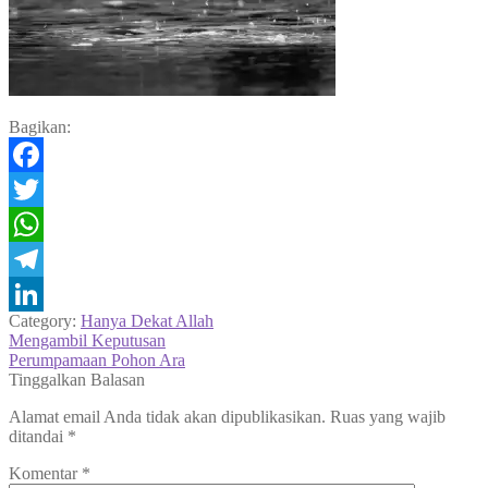
Bagikan:
Facebook
Twitter
WhatsApp
Telegram
Category:
Hanya Dekat Allah
LinkedIn
Navigasi
Previous
Mengambil Keputusan
post:
Next
Perumpamaan Pohon Ara
pos
post:
Tinggalkan Balasan
Alamat email Anda tidak akan dipublikasikan.
Ruas yang wajib
ditandai
*
Komentar
*