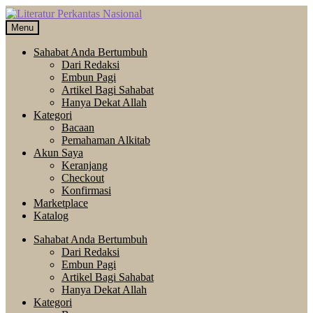
Skip
Langsung
to
ke
Menu
navigation
isi
Sahabat Anda Bertumbuh
Dari Redaksi
Embun Pagi
Artikel Bagi Sahabat
Hanya Dekat Allah
Kategori
Bacaan
Pemahaman Alkitab
Akun Saya
Keranjang
Checkout
Konfirmasi
Marketplace
Katalog
Sahabat Anda Bertumbuh
Dari Redaksi
Embun Pagi
Artikel Bagi Sahabat
Hanya Dekat Allah
Kategori