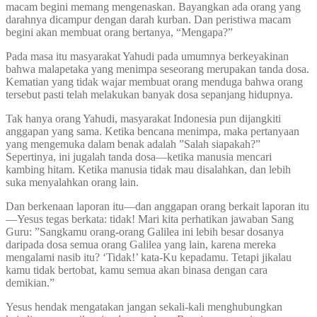
macam begini memang mengenaskan. Bayangkan ada orang yang
darahnya dicampur dengan darah kurban. Dan peristiwa macam
begini akan membuat orang bertanya, “Mengapa?”
Pada masa itu masyarakat Yahudi pada umumnya berkeyakinan
bahwa malapetaka yang menimpa seseorang merupakan tanda dosa.
Kematian yang tidak wajar membuat orang menduga bahwa orang
tersebut pasti telah melakukan banyak dosa sepanjang hidupnya.
Tak hanya orang Yahudi, masyarakat Indonesia pun dijangkiti
anggapan yang sama. Ketika bencana menimpa, maka pertanyaan
yang mengemuka dalam benak adalah ”Salah siapakah?”
Sepertinya, ini jugalah tanda dosa—ketika manusia mencari
kambing hitam. Ketika manusia tidak mau disalahkan, dan lebih
suka menyalahkan orang lain.
Dan berkenaan laporan itu—dan anggapan orang berkait laporan itu
—Yesus tegas berkata: tidak! Mari kita perhatikan jawaban Sang
Guru: ”Sangkamu orang-orang Galilea ini lebih besar dosanya
daripada dosa semua orang Galilea yang lain, karena mereka
mengalami nasib itu? ‘Tidak!’ kata-Ku kepadamu. Tetapi jikalau
kamu tidak bertobat, kamu semua akan binasa dengan cara
demikian.”
Yesus hendak mengatakan jangan sekali-kali menghubungkan