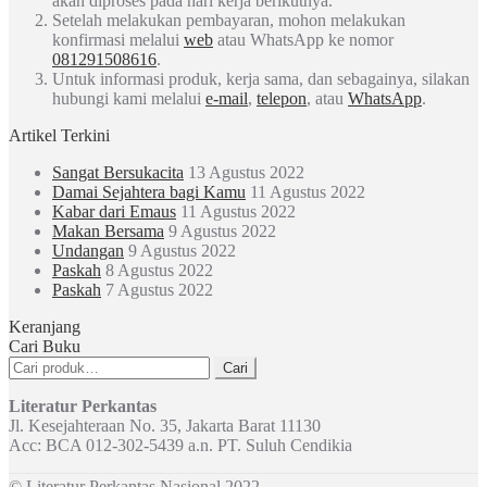
akan diproses pada hari kerja berikutnya.
Setelah melakukan pembayaran, mohon melakukan
konfirmasi melalui
web
atau WhatsApp ke nomor
081291508616
.
Untuk informasi produk, kerja sama, dan sebagainya, silakan
hubungi kami melalui
e-mail
,
telepon
, atau
WhatsApp
.
Artikel Terkini
Sangat Bersukacita
13 Agustus 2022
Damai Sejahtera bagi Kamu
11 Agustus 2022
Kabar dari Emaus
11 Agustus 2022
Makan Bersama
9 Agustus 2022
Undangan
9 Agustus 2022
Paskah
8 Agustus 2022
Paskah
7 Agustus 2022
Keranjang
Cari Buku
Pencarian
Cari
untuk:
Literatur Perkantas
Jl. Kesejahteraan No. 35, Jakarta Barat 11130
Acc: BCA 012-302-5439 a.n. PT. Suluh Cendikia
© Literatur Perkantas Nasional 2022