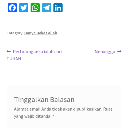
Fa
T
W
Te
Li
ce
wi
h
le
n
b
tt
at
gr
ke
o
er
sA
a
dI
Category:
Hanya Dekat Allah
o
p
m
n
Navigasi
k
p
Previous
Next
Pertolonganku ialah dari
Menunggu
post:
post:
TUHAN
pos
Tinggalkan Balasan
Alamat email Anda tidak akan dipublikasikan.
Ruas
yang wajib ditandai
*