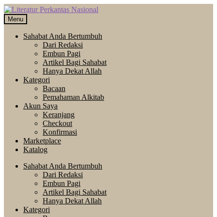
Skip
Langsung
to
ke
Menu
navigation
isi
Sahabat Anda Bertumbuh
Dari Redaksi
Embun Pagi
Artikel Bagi Sahabat
Hanya Dekat Allah
Kategori
Bacaan
Pemahaman Alkitab
Akun Saya
Keranjang
Checkout
Konfirmasi
Marketplace
Katalog
Sahabat Anda Bertumbuh
Dari Redaksi
Embun Pagi
Artikel Bagi Sahabat
Hanya Dekat Allah
Kategori