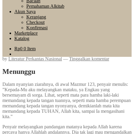
Bacaan
Pemahaman Alkitab
Akun Saya
Keranjang
Checkout
Konfirmasi
Marketplace
Katalog
Rp
0
0 Item
by
Literatur Perkantas Nasional
—
Tinggalkan komentar
Menunggu
Dalam nyanyian ziarahnya, di awal Mazmur 123, penyair menulis:
”Kepada-Mu aku melayangkan mataku, ya Engkau yang
bersemayam di sorga. Lihat, seperti mata para hamba laki-laki
memandang kepada tangan tuannya, seperti mata hamba perempuan
memandang kepada tangan nyonyanya, demikianlah mata kita
memandang kepada TUHAN, Allah kita, sampai Ia mengasihani
kita.”
Penyair melayangkan pandangan matanya kepada Allah karena
percaya hanya Allahlah andalannya. Dia tak lagi mau mengandalkan