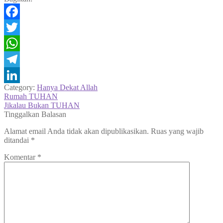
Facebook
Twitter
WhatsApp
Telegram
Category:
Hanya Dekat Allah
LinkedIn
Navigasi
Previous
Rumah TUHAN
post:
Next
Jikalau Bukan TUHAN
pos
post:
Tinggalkan Balasan
Alamat email Anda tidak akan dipublikasikan.
Ruas yang wajib
ditandai
*
Komentar
*