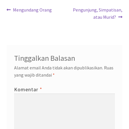
o
p
m
n
Navigasi
k
p
Previous
Next
Mengundang Orang
Pengunjung, Simpatisan,
post:
post:
atau Murid?
pos
Tinggalkan Balasan
Alamat email Anda tidak akan dipublikasikan.
Ruas
yang wajib ditandai
*
Komentar
*