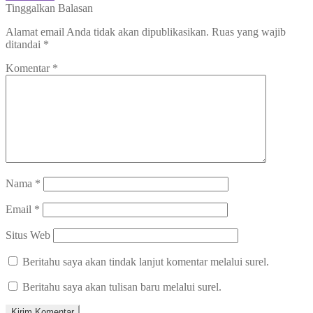
pos
post:
Tinggalkan Balasan
Alamat email Anda tidak akan dipublikasikan.
Ruas yang wajib
ditandai
*
Komentar
*
Nama
*
Email
*
Situs Web
Beritahu saya akan tindak lanjut komentar melalui surel.
Beritahu saya akan tulisan baru melalui surel.