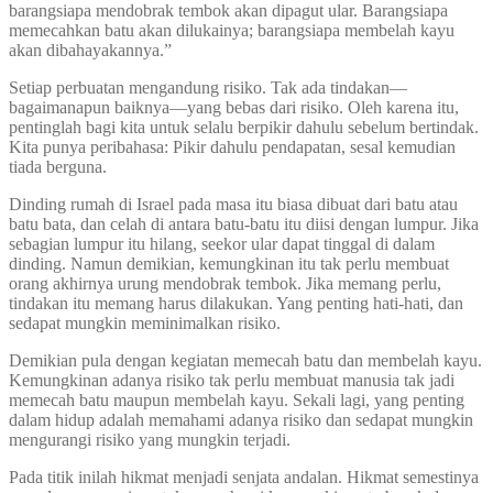
barangsiapa mendobrak tembok akan dipagut ular. Barangsiapa
memecahkan batu akan dilukainya; barangsiapa membelah kayu
akan dibahayakannya.”
Setiap perbuatan mengandung risiko. Tak ada tindakan—
bagaimanapun baiknya—yang bebas dari risiko. Oleh karena itu,
pentinglah bagi kita untuk selalu berpikir dahulu sebelum bertindak.
Kita punya peribahasa: Pikir dahulu pendapatan, sesal kemudian
tiada berguna.
Dinding rumah di Israel pada masa itu biasa dibuat dari batu atau
batu bata, dan celah di antara batu-batu itu diisi dengan lumpur. Jika
sebagian lumpur itu hilang, seekor ular dapat tinggal di dalam
dinding. Namun demikian, kemungkinan itu tak perlu membuat
orang akhirnya urung mendobrak tembok. Jika memang perlu,
tindakan itu memang harus dilakukan. Yang penting hati-hati, dan
sedapat mungkin meminimalkan risiko.
Demikian pula dengan kegiatan memecah batu dan membelah kayu.
Kemungkinan adanya risiko tak perlu membuat manusia tak jadi
memecah batu maupun membelah kayu. Sekali lagi, yang penting
dalam hidup adalah memahami adanya risiko dan sedapat mungkin
mengurangi risiko yang mungkin terjadi.
Pada titik inilah hikmat menjadi senjata andalan. Hikmat semestinya