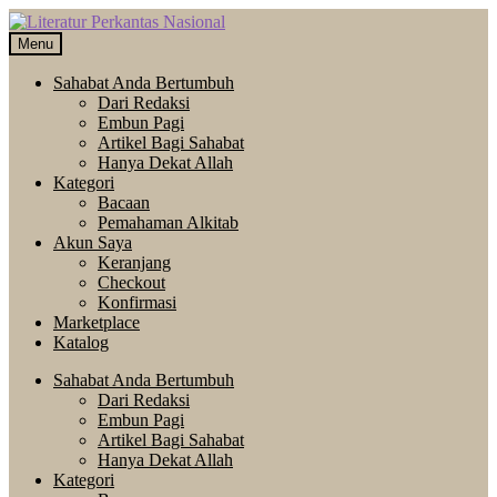
Skip
Langsung
to
ke
Menu
navigation
isi
Sahabat Anda Bertumbuh
Dari Redaksi
Embun Pagi
Artikel Bagi Sahabat
Hanya Dekat Allah
Kategori
Bacaan
Pemahaman Alkitab
Akun Saya
Keranjang
Checkout
Konfirmasi
Marketplace
Katalog
Sahabat Anda Bertumbuh
Dari Redaksi
Embun Pagi
Artikel Bagi Sahabat
Hanya Dekat Allah
Kategori