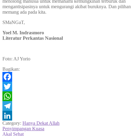
menolong manusia untuk memahami kemungkinan terburuk dan
mengantisipasinya untuk mengurangi akibat buruknya. Dan pilihan
memang ada pada kita.
SMaNGaT,
Yoel M. Indrasmoro
Literatur Perkantas Nasional
Foto: AJ Yorio
Bagikan:
Facebook
Twitter
WhatsApp
Telegram
Category:
Hanya Dekat Allah
LinkedIn
Navigasi
Previous
Penyimpangan Kuasa
post:
Next
Akal Sehat