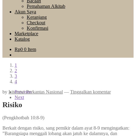
Bacaan
Pemahaman Alkitab
Akun Saya
Keranjang
Checkout
Konfirmasi
Marketplace
Katalog
Rp
0
0 Item
1
2
3
4
by
Literatur Perkantas Nasional
Previous
—
Tinggalkan komentar
Next
Risiko
(Pengkhotbah 10:8-9)
Berkait dengan risiko, sang pemikir dalam ayat 8-9 mengingatkan:
”Barangsiapa menggali lobang akan jatuh ke dalamnya, dan