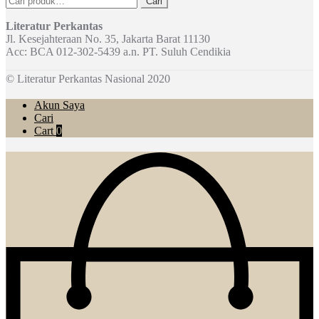
Cari
untuk:
Literatur Perkantas
Jl. Kesejahteraan No. 35, Jakarta Barat 11130
Acc: BCA 012-302-5439 a.n. PT. Suluh Cendikia
© Literatur Perkantas Nasional 2020
Akun Saya
Cari
Cart
0