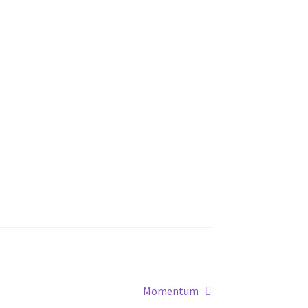
Next
Momentum
post: