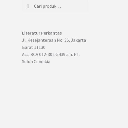
Cari
Pencarian
untuk:
Literatur Perkantas
Jl. Kesejahteraan No. 35, Jakarta
Barat 11130
Acc: BCA 012-302-5439 a.n. PT.
Suluh Cendikia