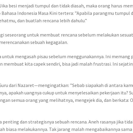
Jika besi menjadi tumpul dan tidak diasah, maka orang harus me
b Bahasa Indonesia Masa Kini tertera: ”Apabila parangmu tumpul d
ehatmu, dan buatlah rencana lebih dahulu.”
gi seseorang untuk membuat rencana sebelum melakukan sesuat
merencanakan sebuah kegagalan.
a untuk mengasah pisau sebelum menggunakannya. Ini memang per
 membuat kita capek sendiri, bisa jadi malah frustrasi. Ini sejati
 Guru dari Nazaret—mengingatkan: ”Sebab siapakah di antara ka
ya, apakah uangnya cukup untuk menyelesaikan pekerjaan itu? Su
ngan semua orang yang melihatnya, mengejek dia, dan berkata: Ora
a penting dan strategisnya sebuah rencana. Aneh rasanya jika ti
h biasa melakukannya. Tak jarang malah mengabaikannya sama s