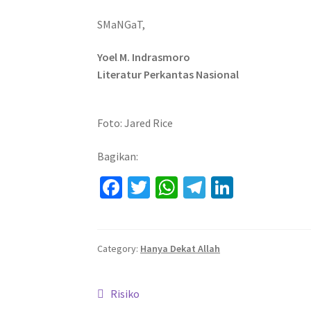
SMaNGaT,
Yoel M. Indrasmoro
Literatur Perkantas Nasional
Foto: Jared Rice
Bagikan:
Fa
T
W
Te
Li
ce
wi
h
le
n
b
tt
at
gr
ke
o
er
sA
a
dI
Category:
Hanya Dekat Allah
o
p
m
n
Navigasi
k
p
Previous
Risiko
post: