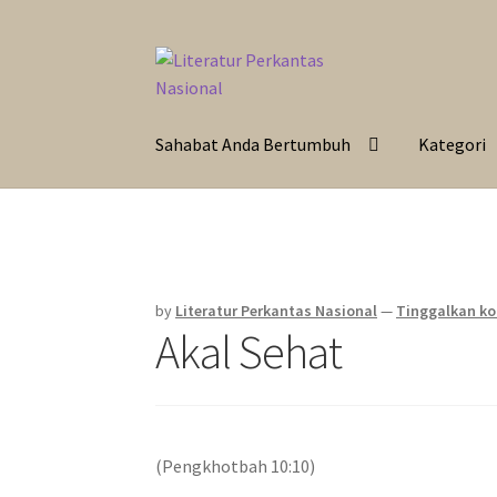
Skip
Langsung
to
ke
navigation
isi
Sahabat Anda Bertumbuh
Kategori
by
Literatur Perkantas Nasional
—
Tinggalkan k
Akal Sehat
(Pengkhotbah 10:10)