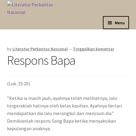
Skip
Langsung
to
ke
navigation
isi
Menu
Sahabat Anda Bertumbuh
by
Literatur Perkantas Nasional
—
Tinggalkan komentar
Kategori
Respons Bapa
Akun Saya
(Luk. 15:20)
Marketplace
”Ketika ia masih jauh, ayahnya telah melihatnya, lalu
Katalog
tergeraklah hatinya oleh belas kasihan. Ayahnya berlari
mendapatkan dia lalu merangkul dan mencium dia.”
Demikianlah respons Sang Bapa ketika menyaksikan
kepulangan anaknya.