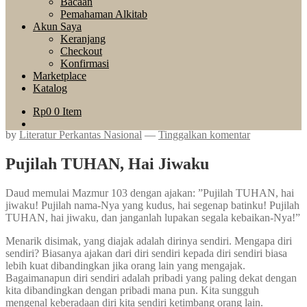
Bacaan
Pemahaman Alkitab
Akun Saya
Keranjang
Checkout
Konfirmasi
Marketplace
Katalog
Rp
0
0 Item
by
Literatur Perkantas Nasional
—
Tinggalkan komentar
Pujilah TUHAN, Hai Jiwaku
Daud memulai Mazmur 103 dengan ajakan: ”Pujilah TUHAN, hai
jiwaku! Pujilah nama-Nya yang kudus, hai segenap batinku! Pujilah
TUHAN, hai jiwaku, dan janganlah lupakan segala kebaikan-Nya!”
Menarik disimak, yang diajak adalah dirinya sendiri. Mengapa diri
sendiri? Biasanya ajakan dari diri sendiri kepada diri sendiri biasa
lebih kuat dibandingkan jika orang lain yang mengajak.
Bagaimanapun diri sendiri adalah pribadi yang paling dekat dengan
kita dibandingkan dengan pribadi mana pun. Kita sungguh
mengenal keberadaan diri kita sendiri ketimbang orang lain.