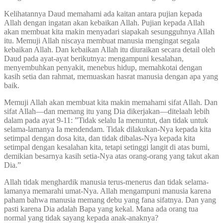
Kelihatannya Daud memahami ada kaitan antara pujian kepada
Allah dengan ingatan akan kebaikan Allah. Pujian kepada Allah
akan membuat kita makin menyadari siapakah sesungguhnya Allah
itu. Memuji Allah niscaya membuat manusia mengingat segala
kebaikan Allah. Dan kebaikan Allah itu diuraikan secara detail oleh
Daud pada ayat-ayat berikutnya: mengampuni kesalahan,
menyembuhkan penyakit, menebus hidup, memahkotai dengan
kasih setia dan rahmat, memuaskan hasrat manusia dengan apa yang
baik.
Memuji Allah akan membuat kita makin memahami sifat Allah. Dan
sifat Allah—dan memang itu yang Dia dikerjakan—ditelaah lebih
dalam pada ayat 9-11: ”Tidak selalu Ia menuntut, dan tidak untuk
selama-lamanya Ia mendendam. Tidak dilakukan-Nya kepada kita
setimpal dengan dosa kita, dan tidak dibalas-Nya kepada kita
setimpal dengan kesalahan kita, tetapi setinggi langit di atas bumi,
demikian besarnya kasih setia-Nya atas orang-orang yang takut akan
Dia.”
Allah tidak menghardik manusia terus-menerus dan tidak selama-
lamanya memarahi umat-Nya. Allah mengampuni manusia karena
paham bahwa manusia memang debu yang fana sifatnya. Dan yang
pasti karena Dia adalah Bapa yang kekal. Mana ada orang tua
normal yang tidak sayang kepada anak-anaknya?