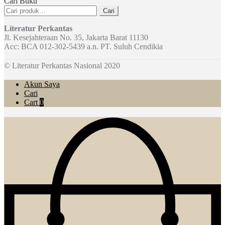
Cari Buku
Pencarian
Cari
untuk:
Literatur Perkantas
Jl. Kesejahteraan No. 35, Jakarta Barat 11130
Acc: BCA 012-302-5439 a.n. PT. Suluh Cendikia
© Literatur Perkantas Nasional 2020
Akun Saya
Cari
Cart
0