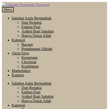
Skip
Langsung
to
ke
Menu
navigation
isi
Sahabat Anda Bertumbuh
Dari Redaksi
Embun Pagi
Artikel Bagi Sahabat
Hanya Dekat Allah
Kategori
Bacaan
Pemahaman Alkitab
Akun Saya
Keranjang
Checkout
Konfirmasi
Marketplace
Katalog
Sahabat Anda Bertumbuh
Dari Redaksi
Embun Pagi
Artikel Bagi Sahabat
Hanya Dekat Allah
Kategori