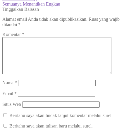
post:
Next
Semuanya Menantikan Engkau
pos
post:
Tinggalkan Balasan
Alamat email Anda tidak akan dipublikasikan.
Ruas yang wajib
ditandai
*
Komentar
*
Nama
*
Email
*
Situs Web
Beritahu saya akan tindak lanjut komentar melalui surel.
Beritahu saya akan tulisan baru melalui surel.