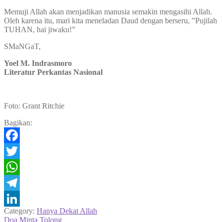
Memuji Allah akan menjadikan manusia semakin mengasihi Allah.
Oleh karena itu, mari kita meneladan Daud dengan berseru, ”Pujilah
TUHAN, hai jiwaku!”
SMaNGaT,
Yoel M. Indrasmoro
Literatur Perkantas Nasional
Foto: Grant Ritchie
Bagikan:
Facebook
Twitter
WhatsApp
Telegram
Category:
Hanya Dekat Allah
LinkedIn
Navigasi
Previous
Doa Minta Tolong