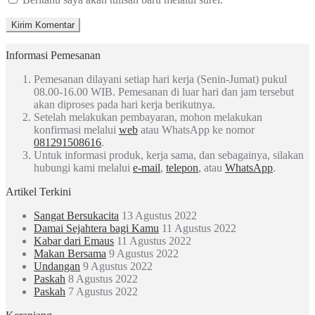
Informasi Pemesanan
Pemesanan dilayani setiap hari kerja (Senin-Jumat) pukul
08.00-16.00 WIB. Pemesanan di luar hari dan jam tersebut
akan diproses pada hari kerja berikutnya.
Setelah melakukan pembayaran, mohon melakukan
konfirmasi melalui
web
atau WhatsApp ke nomor
081291508616
.
Untuk informasi produk, kerja sama, dan sebagainya, silakan
hubungi kami melalui
e-mail
,
telepon
, atau
WhatsApp
.
Artikel Terkini
Sangat Bersukacita
13 Agustus 2022
Damai Sejahtera bagi Kamu
11 Agustus 2022
Kabar dari Emaus
11 Agustus 2022
Makan Bersama
9 Agustus 2022
Undangan
9 Agustus 2022
Paskah
8 Agustus 2022
Paskah
7 Agustus 2022