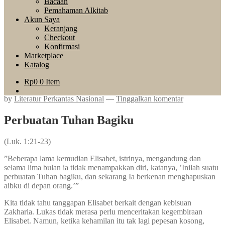
Bacaan
Pemahaman Alkitab
Akun Saya
Keranjang
Checkout
Konfirmasi
Marketplace
Katalog
Rp
0
0 Item
by
Literatur Perkantas Nasional
—
Tinggalkan komentar
Perbuatan Tuhan Bagiku
(Luk. 1:21-23)
”Beberapa lama kemudian Elisabet, istrinya, mengandung dan
selama lima bulan ia tidak menampakkan diri, katanya, ’Inilah suatu
perbuatan Tuhan bagiku, dan sekarang Ia berkenan menghapuskan
aibku di depan orang.’”
Kita tidak tahu tanggapan Elisabet berkait dengan kebisuan
Zakharia. Lukas tidak merasa perlu menceritakan kegembiraan
Elisabet. Namun, ketika kehamilan itu tak lagi pepesan kosong,