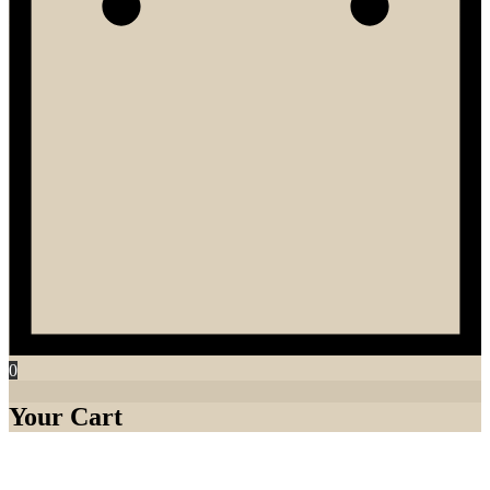
0
Your Cart