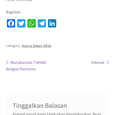
Bagikan:
Fa
T
W
Te
Li
ce
wi
h
le
n
b
tt
at
gr
ke
o
er
sA
a
dI
Category:
Hanya Dekat Allah
o
p
m
n
Navigasi
k
p
Previous
Next
Muliakanlah TUHAN
Hikmat
post:
post:
dengan Hartamu
pos
Tinggalkan Balasan
Alamat email Anda tidak akan dipublikasikan.
Ruas