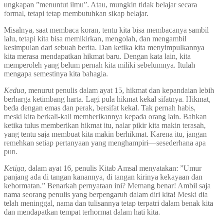
ungkapan ”menuntut ilmu”. Atau, mungkin tidak belajar secara
formal, tetapi tetap membutuhkan sikap belajar.
Misalnya, saat membaca koran, tentu kita bisa membacanya sambil
lalu, tetapi kita bisa memikirkan, mengolah, dan mengambil
kesimpulan dari sebuah berita. Dan ketika kita menyimpulkannya
kita merasa mendapatkan hikmat baru. Dengan kata lain, kita
memperoleh yang belum pernah kita miliki sebelumnya. Itulah
mengapa semestinya kita bahagia.
Kedua
, menurut penulis dalam ayat 15, hikmat dan kepandaian lebih
berharga ketimbang harta. Lagi pula hikmat kekal sifatnya. Hikmat,
beda dengan emas dan perak, bersifat kekal. Tak pernah habis,
meski kita berkali-kali memberikannya kepada orang lain. Bahkan
ketika tulus memberikan hikmat itu, nalar pikir kita makin terasah,
yang tentu saja membuat kita makin berhikmat. Karena itu, jangan
remehkan setiap pertanyaan yang menghampiri—sesederhana apa
pun.
Ketiga
, dalam ayat 16, penulis Kitab Amsal menyatakan: ”Umur
panjang ada di tangan kanannya, di tangan kirinya kekayaan dan
kehormatan.” Benarkah pernyataan ini? Memang benar! Ambil saja
nama seorang penulis yang berpengaruh dalam diri kita! Meski dia
telah meninggal, nama dan tulisannya tetap terpatri dalam benak kita
dan mendapatkan tempat terhormat dalam hati kita.