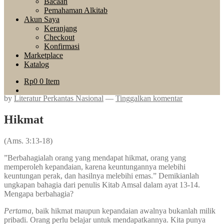
Bacaan
Pemahaman Alkitab
Akun Saya
Keranjang
Checkout
Konfirmasi
Marketplace
Katalog
Rp
0
0 Item
by
Literatur Perkantas Nasional
—
Tinggalkan komentar
Hikmat
(Ams. 3:13-18)
”Berbahagialah orang yang mendapat hikmat, orang yang
memperoleh kepandaian, karena keuntungannya melebihi
keuntungan perak, dan hasilnya melebihi emas.” Demikianlah
ungkapan bahagia dari penulis Kitab Amsal dalam ayat 13-14.
Mengapa berbahagia?
Pertama
, baik hikmat maupun kepandaian awalnya bukanlah milik
pribadi. Orang perlu belajar untuk mendapatkannya. Kita punya