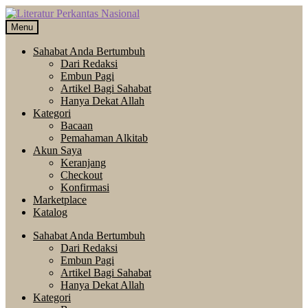
Skip
Langsung
to
ke
Menu
navigation
isi
Sahabat Anda Bertumbuh
Dari Redaksi
Embun Pagi
Artikel Bagi Sahabat
Hanya Dekat Allah
Kategori
Bacaan
Pemahaman Alkitab
Akun Saya
Keranjang
Checkout
Konfirmasi
Marketplace
Katalog
Sahabat Anda Bertumbuh
Dari Redaksi
Embun Pagi
Artikel Bagi Sahabat
Hanya Dekat Allah
Kategori