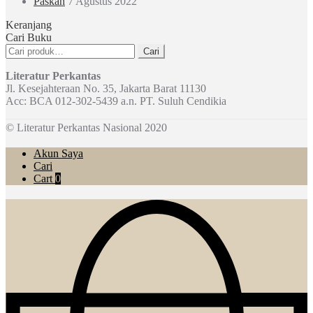
Paskah
7 Agustus 2022
Keranjang
Cari Buku
Pencarian
Cari
untuk:
Literatur Perkantas
Jl. Kesejahteraan No. 35, Jakarta Barat 11130
Acc: BCA 012-302-5439 a.n. PT. Suluh Cendikia
© Literatur Perkantas Nasional 2020
Akun Saya
Cari
Cart
0