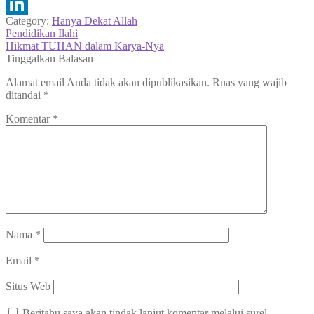
Telegram
Category:
Hanya Dekat Allah
LinkedIn
Navigasi
Previous
Pendidikan Ilahi
post:
Next
Hikmat TUHAN dalam Karya-Nya
pos
post:
Tinggalkan Balasan
Alamat email Anda tidak akan dipublikasikan.
Ruas yang wajib
ditandai
*
Komentar
*
Nama
*
Email
*
Situs Web
Beritahu saya akan tindak lanjut komentar melalui surel.