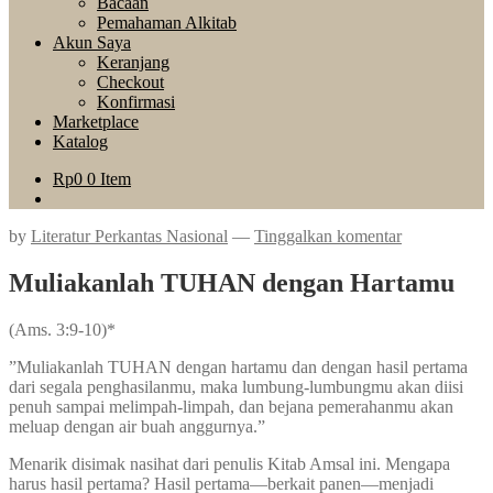
Bacaan
Pemahaman Alkitab
Akun Saya
Keranjang
Checkout
Konfirmasi
Marketplace
Katalog
Rp
0
0 Item
by
Literatur Perkantas Nasional
—
Tinggalkan komentar
Muliakanlah TUHAN dengan Hartamu
(Ams. 3:9-10)*
”Muliakanlah TUHAN dengan hartamu dan dengan hasil pertama
dari segala penghasilanmu, maka lumbung-lumbungmu akan diisi
penuh sampai melimpah-limpah, dan bejana pemerahanmu akan
meluap dengan air buah anggurnya.”
Menarik disimak nasihat dari penulis Kitab Amsal ini. Mengapa
harus hasil pertama? Hasil pertama—berkait panen—menjadi