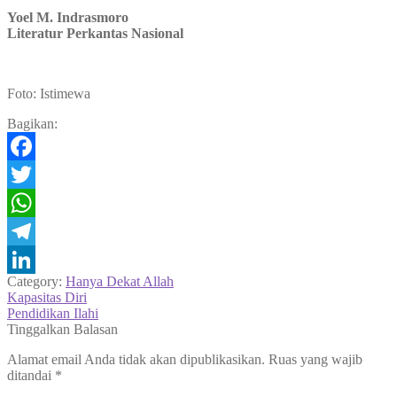
Yoel M. Indrasmoro
Literatur Perkantas Nasional
Foto: Istimewa
Bagikan:
Facebook
Twitter
WhatsApp
Telegram
Category:
Hanya Dekat Allah
LinkedIn
Navigasi
Previous
Kapasitas Diri
post:
Next
Pendidikan Ilahi
pos
post:
Tinggalkan Balasan
Alamat email Anda tidak akan dipublikasikan.
Ruas yang wajib
ditandai
*