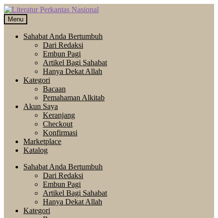
Skip
Langsung
to
ke
Menu
navigation
isi
Sahabat Anda Bertumbuh
Dari Redaksi
Embun Pagi
Artikel Bagi Sahabat
Hanya Dekat Allah
Kategori
Bacaan
Pemahaman Alkitab
Akun Saya
Keranjang
Checkout
Konfirmasi
Marketplace
Katalog
Sahabat Anda Bertumbuh
Dari Redaksi
Embun Pagi
Artikel Bagi Sahabat
Hanya Dekat Allah
Kategori