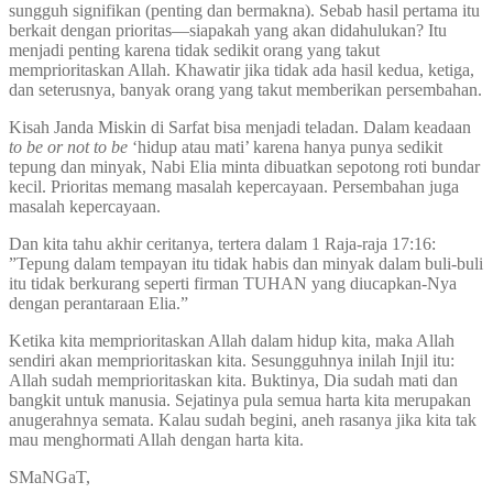
sungguh signifikan (penting dan bermakna). Sebab hasil pertama itu
berkait dengan prioritas—siapakah yang akan didahulukan? Itu
menjadi penting karena tidak sedikit orang yang takut
memprioritaskan Allah. Khawatir jika tidak ada hasil kedua, ketiga,
dan seterusnya, banyak orang yang takut memberikan persembahan.
Kisah Janda Miskin di Sarfat bisa menjadi teladan. Dalam keadaan
to be or not to be
‘hidup atau mati’ karena hanya punya sedikit
tepung dan minyak, Nabi Elia minta dibuatkan sepotong roti bundar
kecil. Prioritas memang masalah kepercayaan. Persembahan juga
masalah kepercayaan.
Dan kita tahu akhir ceritanya, tertera dalam 1 Raja-raja 17:16:
”Tepung dalam tempayan itu tidak habis dan minyak dalam buli-buli
itu tidak berkurang seperti firman TUHAN yang diucapkan-Nya
dengan perantaraan Elia.”
Ketika kita memprioritaskan Allah dalam hidup kita, maka Allah
sendiri akan memprioritaskan kita. Sesungguhnya inilah Injil itu:
Allah sudah memprioritaskan kita. Buktinya, Dia sudah mati dan
bangkit untuk manusia. Sejatinya pula semua harta kita merupakan
anugerahnya semata. Kalau sudah begini, aneh rasanya jika kita tak
mau menghormati Allah dengan harta kita.
SMaNGaT,